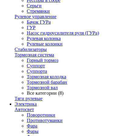
Рессоры в сборе
Серьги
Стремянки
Рулевое управление
Бачок ГУРа
ГУР
Насос гидроусилителя руля (ГУРа)
Рулевая колонка
Рулевые колонки
Стабилизаторы
Тормозная система
Горный тормоз
Суппорт
Суппорта
Тормозная колодка
Тормозной барабан
Тормозной вал
Все категории (8)
Тяги рулевые
Электрика
Автосвет
Поворотники
Противотуманки
Фара
Фары