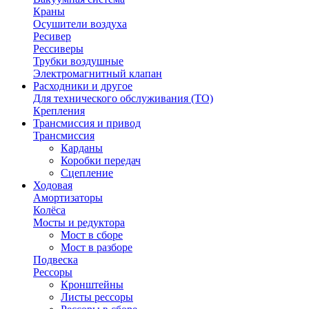
Краны
Осушители воздуха
Ресивер
Рессиверы
Трубки воздушные
Электромагнитный клапан
Расходники и другое
Для технического обслуживания (ТО)
Крепления
Трансмиссия и привод
Трансмиссия
Карданы
Коробки передач
Сцепление
Ходовая
Амортизаторы
Колёса
Мосты и редуктора
Мост в сборе
Мост в разборе
Подвеска
Рессоры
Кронштейны
Листы рессоры