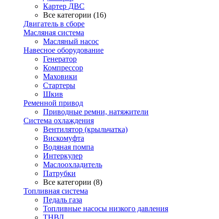
Картер ДВС
Все категории (16)
Двигатель в сборе
Масляная система
Масляный насос
Навесное оборудование
Генератор
Компрессор
Маховики
Стартеры
Шкив
Ременной привод
Приводные ремни, натяжители
Система охлаждения
Вентилятор (крыльчатка)
Вискомуфта
Водяная помпа
Интеркулер
Маслоохладитель
Патрубки
Все категории (8)
Топливная система
Педаль газа
Топливные насосы низкого давления
ТНВД