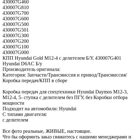
430007G460
430007G810
430007G700
430007G600
430007G500
430007G501
430007G300
430007G200
430007G100
430007G000
КПП Hyundai Gold M12-4 c делителем Б/У, 430007G401
Hyundai D6AC Б/у
Производитель оригинала:
Категория: Запчасти/Трансмиссия и привод/Трансмиссия/
Коробка передач/КПП в сборе
Коробка передач для спецтехники Hyundai Daymos M12-3,
M12-4, 5- ступка с делителем без ПГУ, без Коробки отбора
мощности
Подходит на автомобили: Hyundai
С типами двигателя:
c делителем
Все фото реальные, ЖИВЫЕ, настоящие.
Что бы оформить заказ свяжитесь с нашими менеджерами и