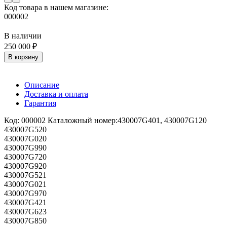
Код товара в нашем магазине:
000002
В наличии
250 000 ₽
В корзину
Описание
Доставка и оплата
Гарантия
Код: 000002 Каталожный номер:430007G401, 430007G120
430007G520
430007G020
430007G990
430007G720
430007G920
430007G521
430007G021
430007G970
430007G421
430007G623
430007G850