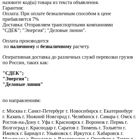
назовите код(ы) товара из текста объявления.
Гарантия:
Оплата: При оплате безналичным способом к цене
прибавляется 7%
Доставка: Отправляем транспортными компаниями
"СДЕК"; "Энергия"; "Деловые линии".
Оплата производится
по
наличному
и
безналичному
расчету.
Оперативная доставка до различных служб перевозки грузов
по России, таких как:
"СДЕК";
"Энергия";
"Деловые линии"
по направлениям:
г. Москва г. Санкт-Петербург г. Новосибирск г. Екатеринбург
г. Казань г. Нижний Новгород г. Челябинск г. Самара г. Омск г.
Ростов-на-Дону г. Уфа г. Красноярск г. Воронеж г. Пермь г.
Волгоград г. Краснодар г. Саратов г. Тюмень г. Тольятти г.
Ижевск г. Барнаул г. Ульяновск г. Иркутск г. Хабаровск г.
Махачкала г. Ярославль г. Владивосток г. Оренбург г. Томск г.