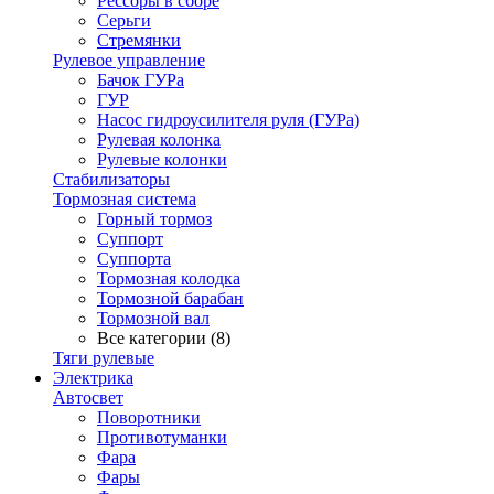
Рессоры в сборе
Серьги
Стремянки
Рулевое управление
Бачок ГУРа
ГУР
Насос гидроусилителя руля (ГУРа)
Рулевая колонка
Рулевые колонки
Стабилизаторы
Тормозная система
Горный тормоз
Суппорт
Суппорта
Тормозная колодка
Тормозной барабан
Тормозной вал
Все категории (8)
Тяги рулевые
Электрика
Автосвет
Поворотники
Противотуманки
Фара
Фары