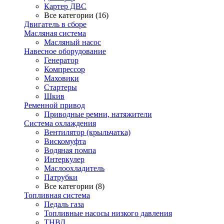
Картер ДВС
Все категории (16)
Двигатель в сборе
Масляная система
Масляный насос
Навесное оборудование
Генератор
Компрессор
Маховики
Стартеры
Шкив
Ременной привод
Приводные ремни, натяжители
Система охлаждения
Вентилятор (крыльчатка)
Вискомуфта
Водяная помпа
Интеркулер
Маслоохладитель
Патрубки
Все категории (8)
Топливная система
Педаль газа
Топливные насосы низкого давления
ТНВД