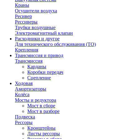
Краны
Осушители воздуха
Ресивер
Рессиверы
Трубки воздушные
Электромагнитный клапан
Расходники и другое
Для технического обслуживания (ТО)
Крепления
Трансмиссия и привод
Трансмиссия
Карданы
Коробки передач
Сцепление
Ходовая
Амортизаторы
Колёса
Мосты и редуктора
Мост в сборе
Мост в разборе
Подвеска
Рессоры
Кронштейны
Листы рессоры