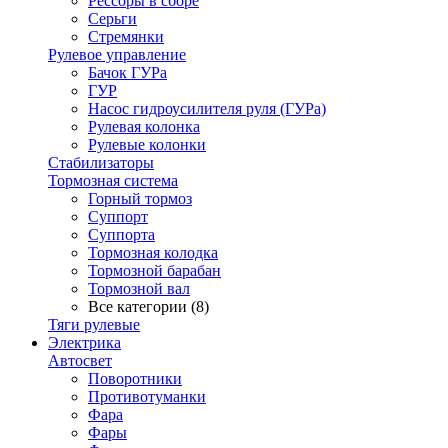
Рессоры в сборе
Серьги
Стремянки
Рулевое управление
Бачок ГУРа
ГУР
Насос гидроусилителя руля (ГУРа)
Рулевая колонка
Рулевые колонки
Стабилизаторы
Тормозная система
Горный тормоз
Суппорт
Суппорта
Тормозная колодка
Тормозной барабан
Тормозной вал
Все категории (8)
Тяги рулевые
Электрика
Автосвет
Поворотники
Противотуманки
Фара
Фары