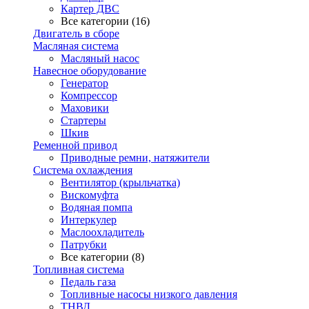
Картер ДВС
Все категории (16)
Двигатель в сборе
Масляная система
Масляный насос
Навесное оборудование
Генератор
Компрессор
Маховики
Стартеры
Шкив
Ременной привод
Приводные ремни, натяжители
Система охлаждения
Вентилятор (крыльчатка)
Вискомуфта
Водяная помпа
Интеркулер
Маслоохладитель
Патрубки
Все категории (8)
Топливная система
Педаль газа
Топливные насосы низкого давления
ТНВД