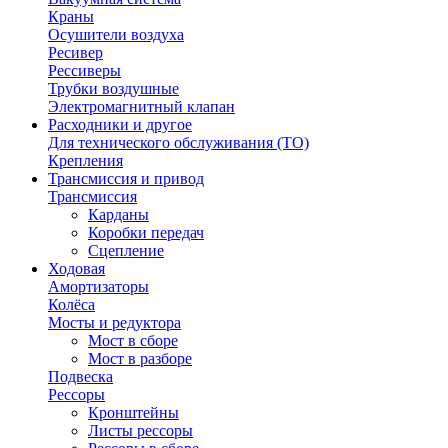
Краны
Осушители воздуха
Ресивер
Рессиверы
Трубки воздушные
Электромагнитный клапан
Расходники и другое
Для технического обслуживания (ТО)
Крепления
Трансмиссия и привод
Трансмиссия
Карданы
Коробки передач
Сцепление
Ходовая
Амортизаторы
Колёса
Мосты и редуктора
Мост в сборе
Мост в разборе
Подвеска
Рессоры
Кронштейны
Листы рессоры