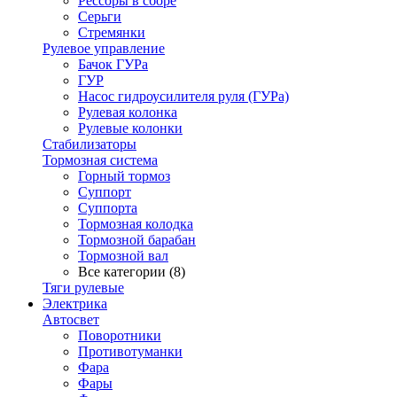
Рессоры в сборе
Серьги
Стремянки
Рулевое управление
Бачок ГУРа
ГУР
Насос гидроусилителя руля (ГУРа)
Рулевая колонка
Рулевые колонки
Стабилизаторы
Тормозная система
Горный тормоз
Суппорт
Суппорта
Тормозная колодка
Тормозной барабан
Тормозной вал
Все категории (8)
Тяги рулевые
Электрика
Автосвет
Поворотники
Противотуманки
Фара
Фары