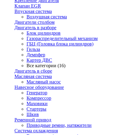
Крепление двигателя
Клапан EGR
Впускная система
Воздушная система
Двигатели столбом
Двигатель в разборе
Блок цилиндров
Газораспределительный механизм
ГБЦ (Головка блока цилиндров)
Гильза
Демпфер
Картер ДВС
Все категории (16)
Двигатель в сборе
Масляная система
Масляный насос
Навесное оборудование
Генератор
Компрессор
Маховики
Стартеры
Шкив
Ременной привод
Приводные ремни, натяжители
Система охлаждения