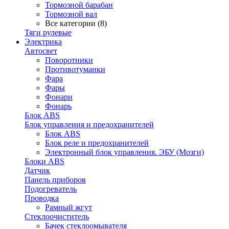
Тормозной барабан
Тормозной вал
Все категории (8)
Тяги рулевые
Электрика
Автосвет
Поворотники
Противотуманки
Фара
Фары
Фонари
Фонарь
Блок ABS
Блок управления и предохранителей
Блок ABS
Блок реле и предохранителей
Электронный блок управления. ЭБУ (Мозги)
Блоки ABS
Датчик
Панель приборов
Подогреватель
Проводка
Рамный жгут
Стеклоочиститель
Бачек стеклоомывателя