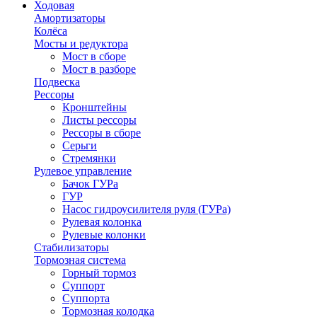
Ходовая
Амортизаторы
Колёса
Мосты и редуктора
Мост в сборе
Мост в разборе
Подвеска
Рессоры
Кронштейны
Листы рессоры
Рессоры в сборе
Серьги
Стремянки
Рулевое управление
Бачок ГУРа
ГУР
Насос гидроусилителя руля (ГУРа)
Рулевая колонка
Рулевые колонки
Стабилизаторы
Тормозная система
Горный тормоз
Суппорт
Суппорта
Тормозная колодка