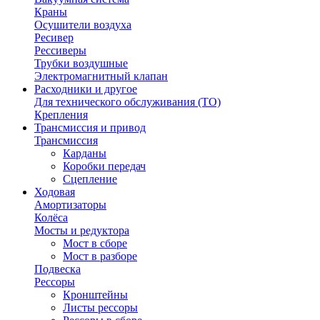
Краны
Осушители воздуха
Ресивер
Рессиверы
Трубки воздушные
Электромагнитный клапан
Расходники и другое
Для технического обслуживания (ТО)
Крепления
Трансмиссия и привод
Трансмиссия
Карданы
Коробки передач
Сцепление
Ходовая
Амортизаторы
Колёса
Мосты и редуктора
Мост в сборе
Мост в разборе
Подвеска
Рессоры
Кронштейны
Листы рессоры