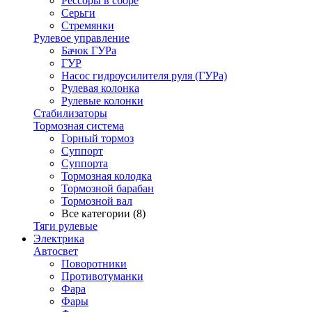
Рессоры в сборе
Серьги
Стремянки
Рулевое управление
Бачок ГУРа
ГУР
Насос гидроусилителя руля (ГУРа)
Рулевая колонка
Рулевые колонки
Стабилизаторы
Тормозная система
Горный тормоз
Суппорт
Суппорта
Тормозная колодка
Тормозной барабан
Тормозной вал
Все категории (8)
Тяги рулевые
Электрика
Автосвет
Поворотники
Противотуманки
Фара
Фары