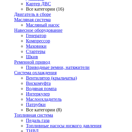
Картер ДВС
Все категории (16)
Двигатель в сборе
Масляная система
Масляный насос
Навесное оборудование
Генератор
Компрессор
Маховики
Стартеры
Шкив
Ременной привод
Приводные ремни, натяжители
Система охлаждения
Вентилятор (крыльчатка)
Вискомуфта
Водяная помпа
Интеркулер
Маслоохладитель
Патрубки
Все категории (8)
Топливная система
Педаль газа
Топливные насосы низкого давления
ТНВД