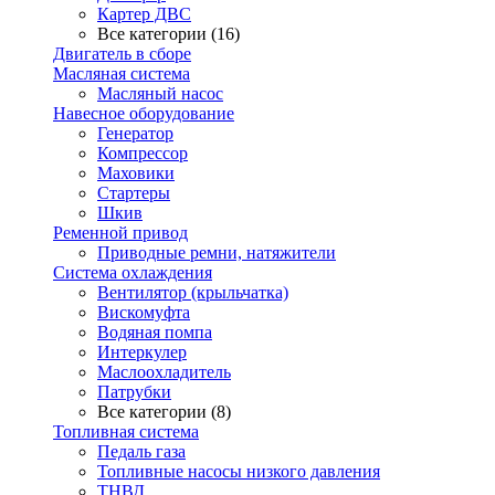
Картер ДВС
Все категории (16)
Двигатель в сборе
Масляная система
Масляный насос
Навесное оборудование
Генератор
Компрессор
Маховики
Стартеры
Шкив
Ременной привод
Приводные ремни, натяжители
Система охлаждения
Вентилятор (крыльчатка)
Вискомуфта
Водяная помпа
Интеркулер
Маслоохладитель
Патрубки
Все категории (8)
Топливная система
Педаль газа
Топливные насосы низкого давления
ТНВД