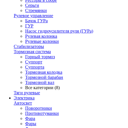
Рессоры в сборе
Серьги
Стремянки
Рулевое управление
Бачок ГУРа
ГУР
Насос гидроусилителя руля (ГУРа)
Рулевая колонка
Рулевые колонки
Стабилизаторы
Тормозная система
Горный тормоз
Суппорт
Суппорта
Тормозная колодка
Тормозной барабан
Тормозной вал
Все категории (8)
Тяги рулевые
Электрика
Автосвет
Поворотники
Противотуманки
Фара
Фары