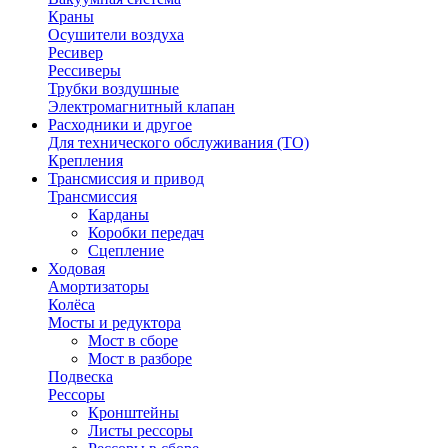
Краны
Осушители воздуха
Ресивер
Рессиверы
Трубки воздушные
Электромагнитный клапан
Расходники и другое
Для технического обслуживания (ТО)
Крепления
Трансмиссия и привод
Трансмиссия
Карданы
Коробки передач
Сцепление
Ходовая
Амортизаторы
Колёса
Мосты и редуктора
Мост в сборе
Мост в разборе
Подвеска
Рессоры
Кронштейны
Листы рессоры