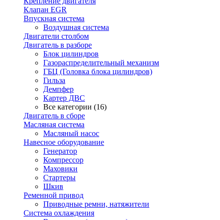
Крепление двигателя
Клапан EGR
Впускная система
Воздушная система
Двигатели столбом
Двигатель в разборе
Блок цилиндров
Газораспределительный механизм
ГБЦ (Головка блока цилиндров)
Гильза
Демпфер
Картер ДВС
Все категории (16)
Двигатель в сборе
Масляная система
Масляный насос
Навесное оборудование
Генератор
Компрессор
Маховики
Стартеры
Шкив
Ременной привод
Приводные ремни, натяжители
Система охлаждения