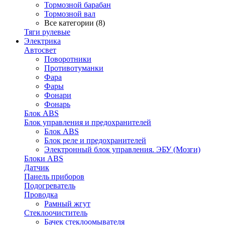
Тормозной барабан
Тормозной вал
Все категории (8)
Тяги рулевые
Электрика
Автосвет
Поворотники
Противотуманки
Фара
Фары
Фонари
Фонарь
Блок ABS
Блок управления и предохранителей
Блок ABS
Блок реле и предохранителей
Электронный блок управления. ЭБУ (Мозги)
Блоки ABS
Датчик
Панель приборов
Подогреватель
Проводка
Рамный жгут
Стеклоочиститель
Бачек стеклоомывателя