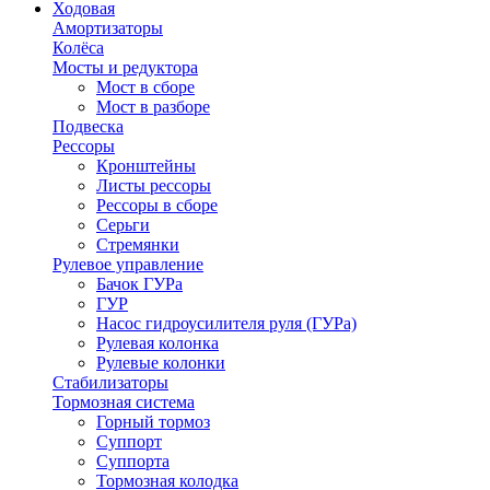
Ходовая
Амортизаторы
Колёса
Мосты и редуктора
Мост в сборе
Мост в разборе
Подвеска
Рессоры
Кронштейны
Листы рессоры
Рессоры в сборе
Серьги
Стремянки
Рулевое управление
Бачок ГУРа
ГУР
Насос гидроусилителя руля (ГУРа)
Рулевая колонка
Рулевые колонки
Стабилизаторы
Тормозная система
Горный тормоз
Суппорт
Суппорта
Тормозная колодка