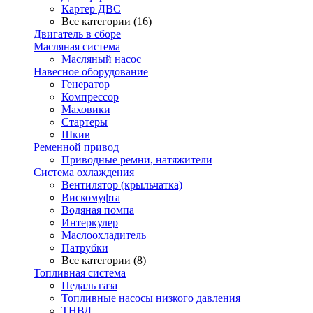
Картер ДВС
Все категории (16)
Двигатель в сборе
Масляная система
Масляный насос
Навесное оборудование
Генератор
Компрессор
Маховики
Стартеры
Шкив
Ременной привод
Приводные ремни, натяжители
Система охлаждения
Вентилятор (крыльчатка)
Вискомуфта
Водяная помпа
Интеркулер
Маслоохладитель
Патрубки
Все категории (8)
Топливная система
Педаль газа
Топливные насосы низкого давления
ТНВД