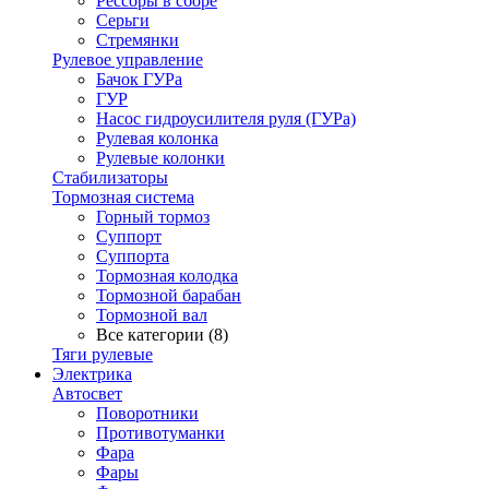
Рессоры в сборе
Серьги
Стремянки
Рулевое управление
Бачок ГУРа
ГУР
Насос гидроусилителя руля (ГУРа)
Рулевая колонка
Рулевые колонки
Стабилизаторы
Тормозная система
Горный тормоз
Суппорт
Суппорта
Тормозная колодка
Тормозной барабан
Тормозной вал
Все категории (8)
Тяги рулевые
Электрика
Автосвет
Поворотники
Противотуманки
Фара
Фары