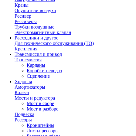
Краны
Осушители воздуха
Ресивер
Рессиверы
Трубки воздушные
Электромагнитный клапан
Расходники и другое
Для технического обслуживания (ТО)
Крепления
Трансмиссия и привод
Трансмиссия
Карданы
Коробки передач
Сцепление
Ходовая
Амортизаторы
Колёса
Мосты и редуктора
Мост в сборе
Мост в разборе
Подвеска
Рессоры
Кронштейны
Листы рессоры