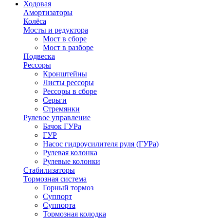
Ходовая
Амортизаторы
Колёса
Мосты и редуктора
Мост в сборе
Мост в разборе
Подвеска
Рессоры
Кронштейны
Листы рессоры
Рессоры в сборе
Серьги
Стремянки
Рулевое управление
Бачок ГУРа
ГУР
Насос гидроусилителя руля (ГУРа)
Рулевая колонка
Рулевые колонки
Стабилизаторы
Тормозная система
Горный тормоз
Суппорт
Суппорта
Тормозная колодка