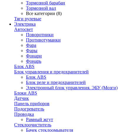
Тормозной барабан
Тормозной вал
Все категории (8)
Тяги рулевые
Электрика
Автосвет
Поворотники
Противотуманки
Фара
Фары
Фонари
Фонарь
Блок ABS
Блок управления и предохранителей
Блок ABS
Блок реле и предохранителей
Электронный блок управления. ЭБУ (Мозги)
Блоки ABS
Датчик
Панель приборов
Подогреватель
Проводка
Рамный жгут
Стеклоочиститель
Бачек стеклоомывателя