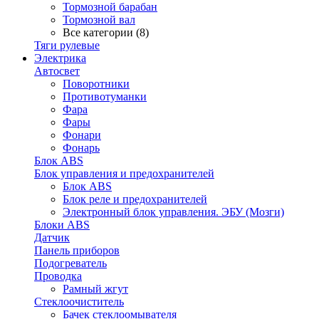
Тормозной барабан
Тормозной вал
Все категории (8)
Тяги рулевые
Электрика
Автосвет
Поворотники
Противотуманки
Фара
Фары
Фонари
Фонарь
Блок ABS
Блок управления и предохранителей
Блок ABS
Блок реле и предохранителей
Электронный блок управления. ЭБУ (Мозги)
Блоки ABS
Датчик
Панель приборов
Подогреватель
Проводка
Рамный жгут
Стеклоочиститель
Бачек стеклоомывателя