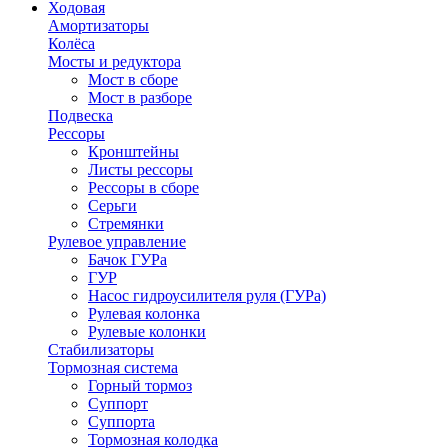
Ходовая
Амортизаторы
Колёса
Мосты и редуктора
Мост в сборе
Мост в разборе
Подвеска
Рессоры
Кронштейны
Листы рессоры
Рессоры в сборе
Серьги
Стремянки
Рулевое управление
Бачок ГУРа
ГУР
Насос гидроусилителя руля (ГУРа)
Рулевая колонка
Рулевые колонки
Стабилизаторы
Тормозная система
Горный тормоз
Суппорт
Суппорта
Тормозная колодка