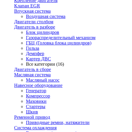
Крепление двигателя
Клапан EGR
Впускная система
Воздушная система
Двигатели столбом
Двигатель в разборе
Блок цилиндров
Газораспределительный механизм
ГБЦ (Головка блока цилиндров)
Гильза
Демпфер
Картер ДВС
Все категории (16)
Двигатель в сборе
Масляная система
Масляный насос
Навесное оборудование
Генератор
Компрессор
Маховики
Стартеры
Шкив
Ременной привод
Приводные ремни, натяжители
Система охлаждения