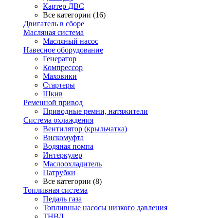
Картер ДВС
Все категории (16)
Двигатель в сборе
Масляная система
Масляный насос
Навесное оборудование
Генератор
Компрессор
Маховики
Стартеры
Шкив
Ременной привод
Приводные ремни, натяжители
Система охлаждения
Вентилятор (крыльчатка)
Вискомуфта
Водяная помпа
Интеркулер
Маслоохладитель
Патрубки
Все категории (8)
Топливная система
Педаль газа
Топливные насосы низкого давления
ТНВД