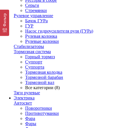
Рессоры в сборе
Серьги
Стремянки
Фильтр
Рулевое управление
Бачок ГУРа
ГУР
Насос гидроусилителя руля (ГУРа)
Рулевая колонка
Рулевые колонки
Стабилизаторы
Тормозная система
Горный тормоз
Суппорт
Суппорта
Тормозная колодка
Тормозной барабан
Тормозной вал
Все категории (8)
Тяги рулевые
Электрика
Автосвет
Поворотники
Противотуманки
Фара
Фары