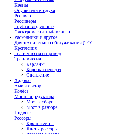
Краны
Осушители воздуха
Ресивер
Рессиверы
Трубки воздушные
Электромагнитный клапан
Расходники и другое
Для технического обслуживания (ТО)
Крепления
Трансмиссия и привод
Трансмиссия
Карданы
Коробки передач
Сцепление
Ходовая
Амортизаторы
Колёса
Мосты и редуктора
Мост в сборе
Мост в разборе
Подвеска
Рессоры
Кронштейны
Листы рессоры