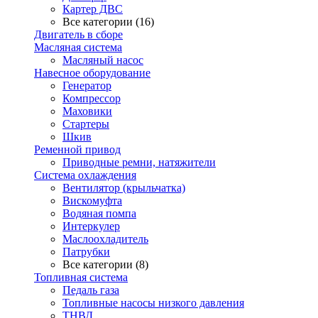
Картер ДВС
Все категории (16)
Двигатель в сборе
Масляная система
Масляный насос
Навесное оборудование
Генератор
Компрессор
Маховики
Стартеры
Шкив
Ременной привод
Приводные ремни, натяжители
Система охлаждения
Вентилятор (крыльчатка)
Вискомуфта
Водяная помпа
Интеркулер
Маслоохладитель
Патрубки
Все категории (8)
Топливная система
Педаль газа
Топливные насосы низкого давления
ТНВД