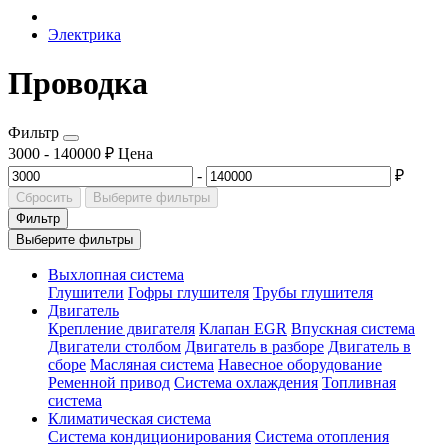
Электрика
Проводка
Фильтр
3000
-
140000
₽
Цена
-
₽
Сбросить
Выберите фильтры
Фильтр
Выберите фильтры
Выхлопная система
Глушители
Гофры глушителя
Трубы глушителя
Двигатель
Крепление двигателя
Клапан EGR
Впускная система
Двигатели столбом
Двигатель в разборе
Двигатель в
сборе
Масляная система
Навесное оборудование
Ременной привод
Система охлаждения
Топливная
система
Климатическая система
Система кондиционирования
Система отопления