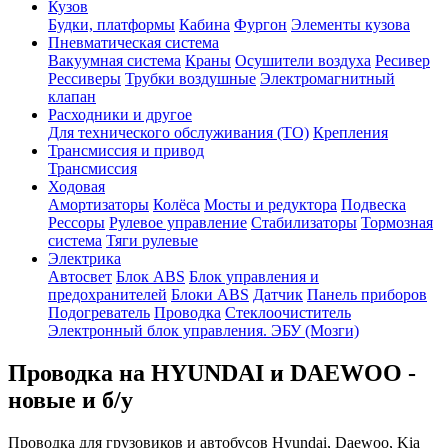
Кузов
Будки, платформы
Кабина
Фургон
Элементы кузова
Пневматическая система
Вакуумная система
Краны
Осушители воздуха
Ресивер
Рессиверы
Трубки воздушные
Электромагнитный
клапан
Расходники и другое
Для технического обслуживания (ТО)
Крепления
Трансмиссия и привод
Трансмиссия
Ходовая
Амортизаторы
Колёса
Мосты и редуктора
Подвеска
Рессоры
Рулевое управление
Стабилизаторы
Тормозная
система
Тяги рулевые
Электрика
Автосвет
Блок ABS
Блок управления и
предохранителей
Блоки ABS
Датчик
Панель приборов
Подогреватель
Проводка
Стеклоочиститель
Электронный блок управления. ЭБУ (Мозги)
Проводка на HYUNDAI и DAEWOO -
новые и б/у
Проводка для грузовиков и автобусов Hyundai, Daewoo, Kia