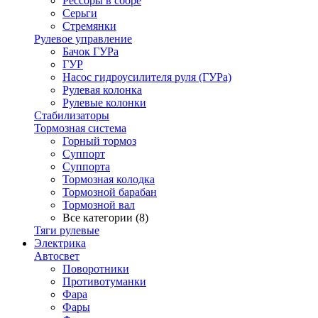
Рессоры в сборе
Серьги
Стремянки
Рулевое управление
Бачок ГУРа
ГУР
Насос гидроусилителя руля (ГУРа)
Рулевая колонка
Рулевые колонки
Стабилизаторы
Тормозная система
Горный тормоз
Суппорт
Суппорта
Тормозная колодка
Тормозной барабан
Тормозной вал
Все категории (8)
Тяги рулевые
Электрика
Автосвет
Поворотники
Противотуманки
Фара
Фары