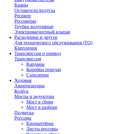
Краны
Осушители воздуха
Ресивер
Рессиверы
Трубки воздушные
Электромагнитный клапан
Расходники и другое
Для технического обслуживания (ТО)
Крепления
Трансмиссия и привод
Трансмиссия
Карданы
Коробки передач
Сцепление
Ходовая
Амортизаторы
Колёса
Мосты и редуктора
Мост в сборе
Мост в разборе
Подвеска
Рессоры
Кронштейны
Листы рессоры