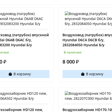
ховод (патрубок) впускной
Воздуховод (патрубок) впу
ai D6AB D6AC б/у,
Hyundai D6СA D6СB б/у,
83200 Hyundai Б/у
2832084050 Hyundai Б/у
личии
В наличии
0 ₽
8 000 ₽
В корзину
В корзину
ухозаборник HD120 new,
Воздухозаборник HD170-10