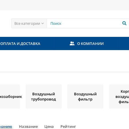
Все категории
ОПЛАТА И ДОСТАВКА
О КОМПАНИИ
Кор
Воздушный
Воздушный
хозаборник
возду
трубопровод
фильтр
филь
лчанию
Название
Цена
Рейтинг