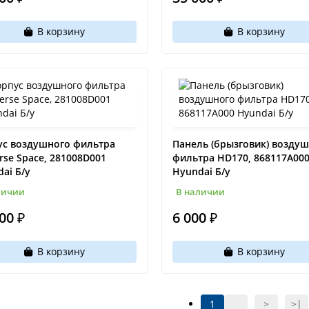
В корзину
В корзину
ус воздушного фильтра
Панель (брызговик) возду
rse Space, 281008D001
фильтра HD170, 868117A00
ai Б/у
Hyundai Б/у
личии
В наличии
00 ₽
6 000 ₽
В корзину
В корзину
1
>
>|