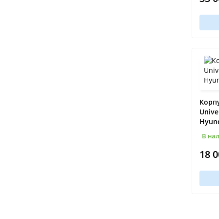
Корп
Unive
Hyund
В на
18 0