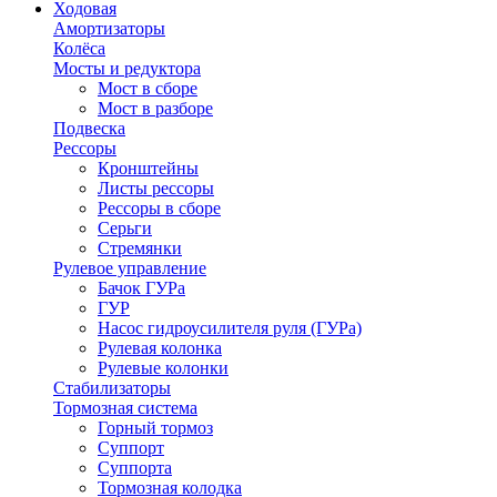
Ходовая
Амортизаторы
Колёса
Мосты и редуктора
Мост в сборе
Мост в разборе
Подвеска
Рессоры
Кронштейны
Листы рессоры
Рессоры в сборе
Серьги
Стремянки
Рулевое управление
Бачок ГУРа
ГУР
Насос гидроусилителя руля (ГУРа)
Рулевая колонка
Рулевые колонки
Стабилизаторы
Тормозная система
Горный тормоз
Суппорт
Суппорта
Тормозная колодка