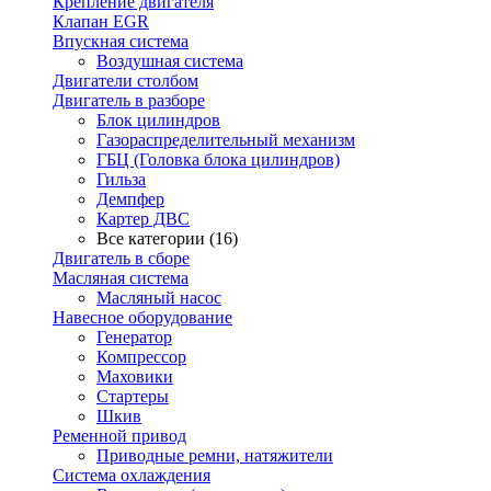
Крепление двигателя
Клапан EGR
Впускная система
Воздушная система
Двигатели столбом
Двигатель в разборе
Блок цилиндров
Газораспределительный механизм
ГБЦ (Головка блока цилиндров)
Гильза
Демпфер
Картер ДВС
Все категории (16)
Двигатель в сборе
Масляная система
Масляный насос
Навесное оборудование
Генератор
Компрессор
Маховики
Стартеры
Шкив
Ременной привод
Приводные ремни, натяжители
Система охлаждения