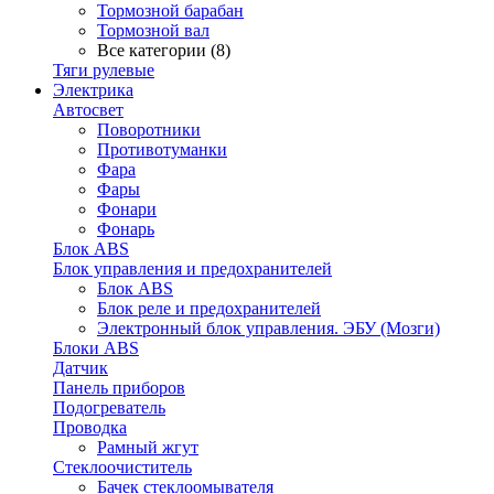
Тормозной барабан
Тормозной вал
Все категории (8)
Тяги рулевые
Электрика
Автосвет
Поворотники
Противотуманки
Фара
Фары
Фонари
Фонарь
Блок ABS
Блок управления и предохранителей
Блок ABS
Блок реле и предохранителей
Электронный блок управления. ЭБУ (Мозги)
Блоки ABS
Датчик
Панель приборов
Подогреватель
Проводка
Рамный жгут
Стеклоочиститель
Бачек стеклоомывателя