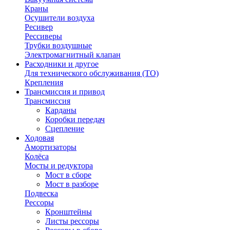
Краны
Осушители воздуха
Ресивер
Рессиверы
Трубки воздушные
Электромагнитный клапан
Расходники и другое
Для технического обслуживания (ТО)
Крепления
Трансмиссия и привод
Трансмиссия
Карданы
Коробки передач
Сцепление
Ходовая
Амортизаторы
Колёса
Мосты и редуктора
Мост в сборе
Мост в разборе
Подвеска
Рессоры
Кронштейны
Листы рессоры