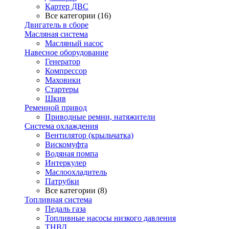
Картер ДВС
Все категории (16)
Двигатель в сборе
Масляная система
Масляный насос
Навесное оборудование
Генератор
Компрессор
Маховики
Стартеры
Шкив
Ременной привод
Приводные ремни, натяжители
Система охлаждения
Вентилятор (крыльчатка)
Вискомуфта
Водяная помпа
Интеркулер
Маслоохладитель
Патрубки
Все категории (8)
Топливная система
Педаль газа
Топливные насосы низкого давления
ТНВД