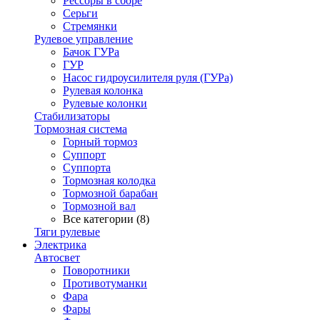
Рессоры в сборе
Серьги
Стремянки
Рулевое управление
Бачок ГУРа
ГУР
Насос гидроусилителя руля (ГУРа)
Рулевая колонка
Рулевые колонки
Стабилизаторы
Тормозная система
Горный тормоз
Суппорт
Суппорта
Тормозная колодка
Тормозной барабан
Тормозной вал
Все категории (8)
Тяги рулевые
Электрика
Автосвет
Поворотники
Противотуманки
Фара
Фары