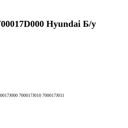
00017D000 Hyundai Б/у
017J000 700017J010 700017J011