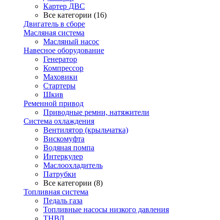
Картер ДВС
Все категории (16)
Двигатель в сборе
Масляная система
Масляный насос
Навесное оборудование
Генератор
Компрессор
Маховики
Стартеры
Шкив
Ременной привод
Приводные ремни, натяжители
Система охлаждения
Вентилятор (крыльчатка)
Вискомуфта
Водяная помпа
Интеркулер
Маслоохладитель
Патрубки
Все категории (8)
Топливная система
Педаль газа
Топливные насосы низкого давления
ТНВД