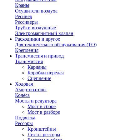
Краны
Осушители воздуха
Ресивер
Рессиверы
Трубки воздушные
Электромагнитный клапан
Расходники и другое
Для технического обслуживания (ТО)
Крепления
Трансмиссия и привод
Трансмиссия
Карданы
Коробки передач
Сцепление
Ходовая
Амортизаторы
Колёса
Мосты и редуктора
Мост в сборе
Мост в разборе
Подвеска
Рессоры
Кронштейны
Листы рессоры