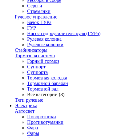
Рессоры в сборе
Серьги
Стремянки
Рулевое управление
Бачок ГУРа
ГУР
Насос гидроусилителя руля (ГУРа)
Рулевая колонка
Рулевые колонки
Стабилизаторы
Тормозная система
Горный тормоз
Суппорт
Суппорта
Тормозная колодка
Тормозной барабан
Тормозной вал
Все категории (8)
Тяги рулевые
Электрика
Автосвет
Поворотники
Противотуманки
Фара
Фары