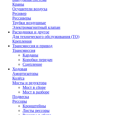
Краны
Осушители воздуха
Ресивер
Рессиверы
Трубки воздушные
Электромагнитный клапан
Расходники и другое
Для технического обслуживания (ТО)
Крепления
Трансмиссия и привод
Трансмиссия
Карданы
Коробки передач
Сцепление
Ходовая
Амортизаторы
Колёса
Мосты и редуктора
Мост в сборе
Мост в разборе
Подвеска
Рессоры
Кронштейны
Листы рессоры