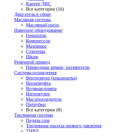
Картер ДВС
Все категории (16)
Двигатель в сборе
Масляная система
Масляный насос
Навесное оборудование
Генератор
Компрессор
Маховики
Стартеры
Шкив
Ременной привод
Приводные ремни, натяжители
Система охлаждения
Вентилятор (крыльчатка)
Вискомуфта
Водяная помпа
Интеркулер
Маслоохладитель
Патрубки
Все категории (8)
Топливная система
Педаль газа
Топливные насосы низкого давления
ТНВД