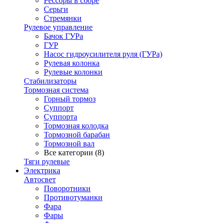
Рессоры в сборе
Серьги
Стремянки
Рулевое управление
Бачок ГУРа
ГУР
Насос гидроусилителя руля (ГУРа)
Рулевая колонка
Рулевые колонки
Стабилизаторы
Тормозная система
Горный тормоз
Суппорт
Суппорта
Тормозная колодка
Тормозной барабан
Тормозной вал
Все категории (8)
Тяги рулевые
Электрика
Автосвет
Поворотники
Противотуманки
Фара
Фары