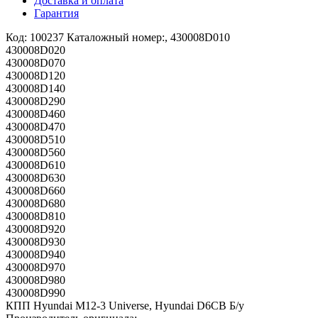
Доставка и оплата
Гарантия
Код: 100237 Каталожный номер:, 430008D010
430008D020
430008D070
430008D120
430008D140
430008D290
430008D460
430008D470
430008D510
430008D560
430008D610
430008D630
430008D660
430008D680
430008D810
430008D920
430008D930
430008D940
430008D970
430008D980
430008D990
КПП Hyundai M12-3 Universe, Hyundai D6CB Б/у