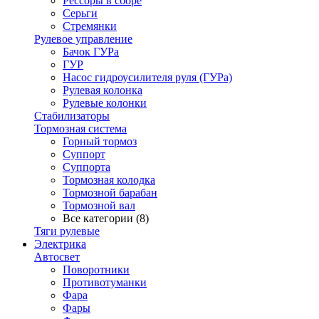
Рессоры в сборе
Серьги
Стремянки
Рулевое управление
Бачок ГУРа
ГУР
Насос гидроусилителя руля (ГУРа)
Рулевая колонка
Рулевые колонки
Стабилизаторы
Тормозная система
Горный тормоз
Суппорт
Суппорта
Тормозная колодка
Тормозной барабан
Тормозной вал
Все категории (8)
Тяги рулевые
Электрика
Автосвет
Поворотники
Противотуманки
Фара
Фары