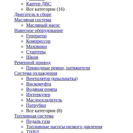
Картер ДВС
Все категории (16)
Двигатель в сборе
Масляная система
Масляный насос
Навесное оборудование
Генератор
Компрессор
Маховики
Стартеры
Шкив
Ременной привод
Приводные ремни, натяжители
Система охлаждения
Вентилятор (крыльчатка)
Вискомуфта
Водяная помпа
Интеркулер
Маслоохладитель
Патрубки
Все категории (8)
Топливная система
Педаль газа
Топливные насосы низкого давления
ТНВД