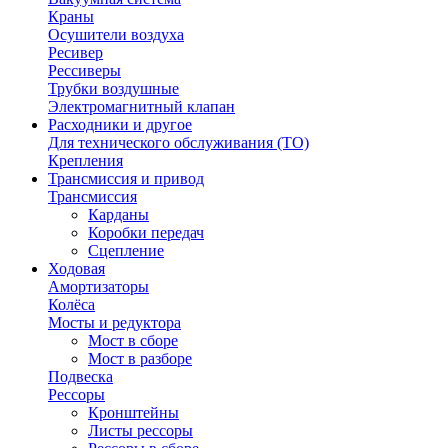
Краны
Осушители воздуха
Ресивер
Рессиверы
Трубки воздушные
Электромагнитный клапан
Расходники и другое
Для технического обслуживания (ТО)
Крепления
Трансмиссия и привод
Трансмиссия
Карданы
Коробки передач
Сцепление
Ходовая
Амортизаторы
Колёса
Мосты и редуктора
Мост в сборе
Мост в разборе
Подвеска
Рессоры
Кронштейны
Листы рессоры