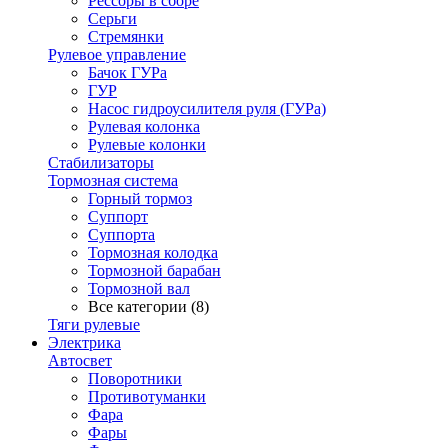
Рессоры в сборе
Серьги
Стремянки
Рулевое управление
Бачок ГУРа
ГУР
Насос гидроусилителя руля (ГУРа)
Рулевая колонка
Рулевые колонки
Стабилизаторы
Тормозная система
Горный тормоз
Суппорт
Суппорта
Тормозная колодка
Тормозной барабан
Тормозной вал
Все категории (8)
Тяги рулевые
Электрика
Автосвет
Поворотники
Противотуманки
Фара
Фары