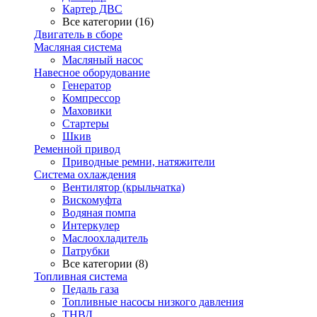
Картер ДВС
Все категории (16)
Двигатель в сборе
Масляная система
Масляный насос
Навесное оборудование
Генератор
Компрессор
Маховики
Стартеры
Шкив
Ременной привод
Приводные ремни, натяжители
Система охлаждения
Вентилятор (крыльчатка)
Вискомуфта
Водяная помпа
Интеркулер
Маслоохладитель
Патрубки
Все категории (8)
Топливная система
Педаль газа
Топливные насосы низкого давления
ТНВД