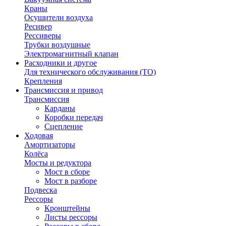
Краны
Осушители воздуха
Ресивер
Рессиверы
Трубки воздушные
Электромагнитный клапан
Расходники и другое
Для технического обслуживания (ТО)
Крепления
Трансмиссия и привод
Трансмиссия
Карданы
Коробки передач
Сцепление
Ходовая
Амортизаторы
Колёса
Мосты и редуктора
Мост в сборе
Мост в разборе
Подвеска
Рессоры
Кронштейны
Листы рессоры