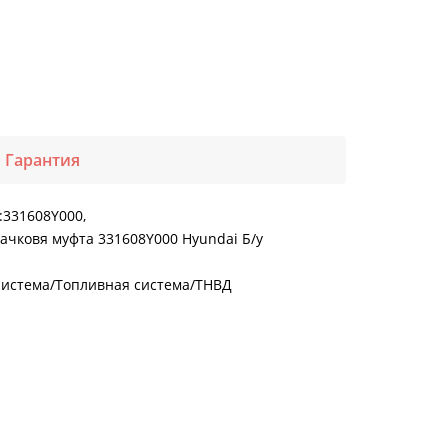
Гарантия
:331608Y000,
лачковя муфта 331608Y000 Hyundai Б/у
 система/Топливная система/ТНВД