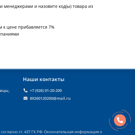
и менеджерами и назовите код(ы) товара из
м к цене прибавляется 7%
мпаниями
Наши контакты
ницы,
+7 (926) 01-20-200
89260120200@mail.ru
согласно ст. 437 ГК РФ. Окончательная информация о