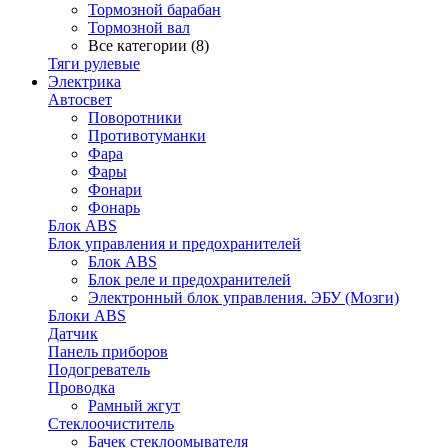
Тормозной барабан
Тормозной вал
Все категории (8)
Тяги рулевые
Электрика
Автосвет
Поворотники
Противотуманки
Фара
Фары
Фонари
Фонарь
Блок ABS
Блок управления и предохранителей
Блок ABS
Блок реле и предохранителей
Электронный блок управления. ЭБУ (Мозги)
Блоки ABS
Датчик
Панель приборов
Подогреватель
Проводка
Рамный жгут
Стеклоочиститель
Бачек стеклоомывателя