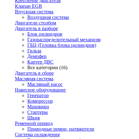
Крепление двигателя
Клапан EGR
Впускная система
Воздушная система
Двигатели столбом
Двигатель в разборе
Блок цилиндров
Газораспределительный механизм
ГБЦ (Головка блока цилиндров)
Гильза
Демпфер
Картер ДВС
Все категории (16)
Двигатель в сборе
Масляная система
Масляный насос
Навесное оборудование
Генератор
Компрессор
Маховики
Стартеры
Шкив
Ременной привод
Приводные ремни, натяжители
Система охлаждения