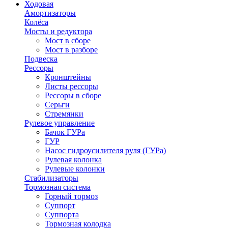
Ходовая
Амортизаторы
Колёса
Мосты и редуктора
Мост в сборе
Мост в разборе
Подвеска
Рессоры
Кронштейны
Листы рессоры
Рессоры в сборе
Серьги
Стремянки
Рулевое управление
Бачок ГУРа
ГУР
Насос гидроусилителя руля (ГУРа)
Рулевая колонка
Рулевые колонки
Стабилизаторы
Тормозная система
Горный тормоз
Суппорт
Суппорта
Тормозная колодка