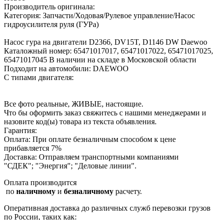
Производитель оригинала:
Категория: Запчасти/Ходовая/Рулевое управление/Насос
гидроусилителя руля (ГУРа)
Насос гура на двигатели D2366, DV15T, D1146 DW Daewoo
Каталожный номер: 65471017017, 65471017022, 65471017025,
65471017045 В наличии на складе в Московской области
Подходит на автомобили: DAEWOO
С типами двигателя:
Все фото реальные, ЖИВЫЕ, настоящие.
Что бы оформить заказ свяжитесь с нашими менеджерами и
назовите код(ы) товара из текста объявления.
Гарантия:
Оплата: При оплате безналичным способом к цене
прибавляется 7%
Доставка: Отправляем транспортными компаниями
"СДЕК"; "Энергия"; "Деловые линии".
Оплата производится
по
наличному
и
безналичному
расчету.
Оперативная доставка до различных служб перевозки грузов
по России, таких как: