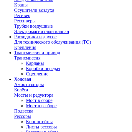
Краны
Осушители воздуха
Ресивер
Рессиверы
Трубки воздушные
Электромагнитный клапан
Расходники и другое
Для технического обслуживания (ТО)
Крепления
Трансмиссия и привод
Трансмиссия
Карданы
Коробки передач
Сцепление
Ходовая
Амортизаторы
Колёса
Мосты и редуктора
Мост в сборе
Мост в разборе
Подвеска
Рессоры
Кронштейны
Листы рессоры