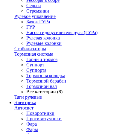
Рессоры в сборе
Серьги
Стремянки
Рулевое управление
Бачок ГУРа
ГУР
Насос гидроусилителя руля (ГУРа)
Рулевая колонка
Рулевые колонки
Стабилизаторы
Тормозная система
Горный тормоз
Суппорт
Суппорта
Тормозная колодка
Тормозной барабан
Тормозной вал
Все категории (8)
Тяги рулевые
Электрика
Автосвет
Поворотники
Противотуманки
Фара
Фары