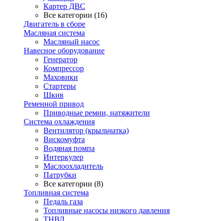
Картер ДВС
Все категории (16)
Двигатель в сборе
Масляная система
Масляный насос
Навесное оборудование
Генератор
Компрессор
Маховики
Стартеры
Шкив
Ременной привод
Приводные ремни, натяжители
Система охлаждения
Вентилятор (крыльчатка)
Вискомуфта
Водяная помпа
Интеркулер
Маслоохладитель
Патрубки
Все категории (8)
Топливная система
Педаль газа
Топливные насосы низкого давления
ТНВД