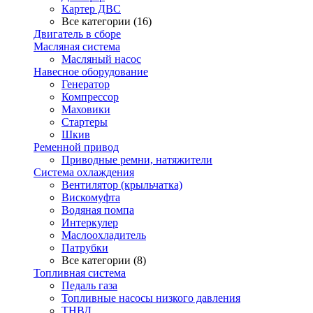
Картер ДВС
Все категории (16)
Двигатель в сборе
Масляная система
Масляный насос
Навесное оборудование
Генератор
Компрессор
Маховики
Стартеры
Шкив
Ременной привод
Приводные ремни, натяжители
Система охлаждения
Вентилятор (крыльчатка)
Вискомуфта
Водяная помпа
Интеркулер
Маслоохладитель
Патрубки
Все категории (8)
Топливная система
Педаль газа
Топливные насосы низкого давления
ТНВД