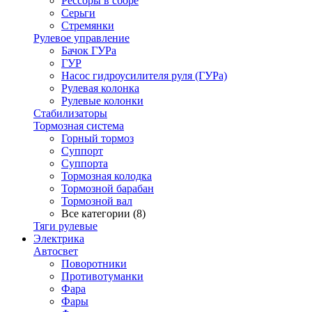
Рессоры в сборе
Серьги
Стремянки
Рулевое управление
Бачок ГУРа
ГУР
Насос гидроусилителя руля (ГУРа)
Рулевая колонка
Рулевые колонки
Стабилизаторы
Тормозная система
Горный тормоз
Суппорт
Суппорта
Тормозная колодка
Тормозной барабан
Тормозной вал
Все категории (8)
Тяги рулевые
Электрика
Автосвет
Поворотники
Противотуманки
Фара
Фары