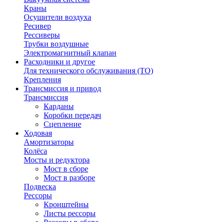
Краны
Осушители воздуха
Ресивер
Рессиверы
Трубки воздушные
Электромагнитный клапан
Расходники и другое
Для технического обслуживания (ТО)
Крепления
Трансмиссия и привод
Трансмиссия
Карданы
Коробки передач
Сцепление
Ходовая
Амортизаторы
Колёса
Мосты и редуктора
Мост в сборе
Мост в разборе
Подвеска
Рессоры
Кронштейны
Листы рессоры