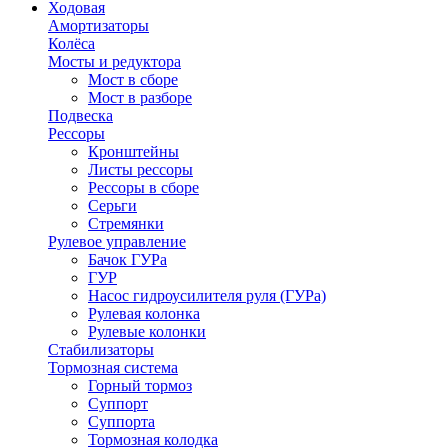
Ходовая
Амортизаторы
Колёса
Мосты и редуктора
Мост в сборе
Мост в разборе
Подвеска
Рессоры
Кронштейны
Листы рессоры
Рессоры в сборе
Серьги
Стремянки
Рулевое управление
Бачок ГУРа
ГУР
Насос гидроусилителя руля (ГУРа)
Рулевая колонка
Рулевые колонки
Стабилизаторы
Тормозная система
Горный тормоз
Суппорт
Суппорта
Тормозная колодка