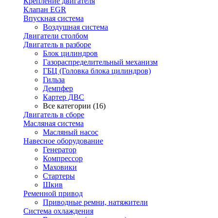
Крепление двигателя
Клапан EGR
Впускная система
Воздушная система
Двигатели столбом
Двигатель в разборе
Блок цилиндров
Газораспределительный механизм
ГБЦ (Головка блока цилиндров)
Гильза
Демпфер
Картер ДВС
Все категории (16)
Двигатель в сборе
Масляная система
Масляный насос
Навесное оборудование
Генератор
Компрессор
Маховики
Стартеры
Шкив
Ременной привод
Приводные ремни, натяжители
Система охлаждения