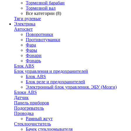
Тормозной барабан
Тормозной вал
Все категории (8)
Тяги рулевые
Электрика
Автосвет
Поворотники
Противотуманки
Фара
Фары
Фонари
Фонарь
Блок ABS
Блок управления и предохранителей
Блок ABS
Блок реле и предохранителей
Электронный блок управления. ЭБУ (Мозги)
Блоки ABS
Датчик
Панель приборов
Подогреватель
Проводка
Рамный жгут
Стеклоочиститель
Бачек стеклоомывателя