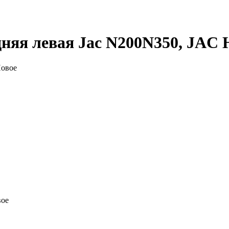
дняя левая Jac N200N350, JAC 
вое