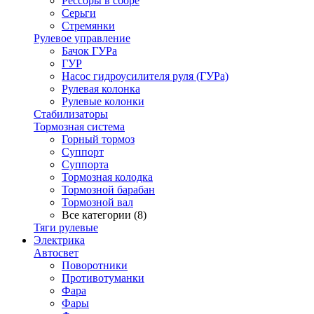
Рессоры в сборе
Серьги
Стремянки
Рулевое управление
Бачок ГУРа
ГУР
Насос гидроусилителя руля (ГУРа)
Рулевая колонка
Рулевые колонки
Стабилизаторы
Тормозная система
Горный тормоз
Суппорт
Суппорта
Тормозная колодка
Тормозной барабан
Тормозной вал
Все категории (8)
Тяги рулевые
Электрика
Автосвет
Поворотники
Противотуманки
Фара
Фары