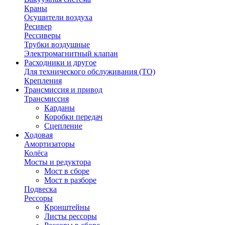
Краны
Осушители воздуха
Ресивер
Рессиверы
Трубки воздушные
Электромагнитный клапан
Расходники и другое
Для технического обслуживания (ТО)
Крепления
Трансмиссия и привод
Трансмиссия
Карданы
Коробки передач
Сцепление
Ходовая
Амортизаторы
Колёса
Мосты и редуктора
Мост в сборе
Мост в разборе
Подвеска
Рессоры
Кронштейны
Листы рессоры