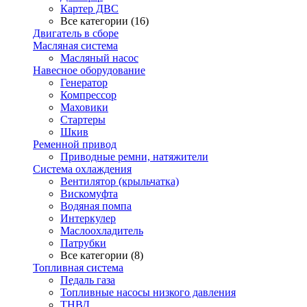
Картер ДВС
Все категории (16)
Двигатель в сборе
Масляная система
Масляный насос
Навесное оборудование
Генератор
Компрессор
Маховики
Стартеры
Шкив
Ременной привод
Приводные ремни, натяжители
Система охлаждения
Вентилятор (крыльчатка)
Вискомуфта
Водяная помпа
Интеркулер
Маслоохладитель
Патрубки
Все категории (8)
Топливная система
Педаль газа
Топливные насосы низкого давления
ТНВД