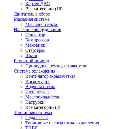
Картер ДВС
Все категории (16)
Двигатель в сборе
Масляная система
Масляный насос
Навесное оборудование
Генератор
Компрессор
Маховики
Стартеры
Шкив
Ременной привод
Приводные ремни, натяжители
Система охлаждения
Вентилятор (крыльчатка)
Вискомуфта
Водяная помпа
Интеркулер
Маслоохладитель
Патрубки
Все категории (8)
Топливная система
Педаль газа
Топливные насосы низкого давления
ТНВД