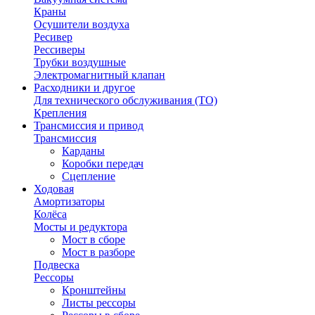
Краны
Осушители воздуха
Ресивер
Рессиверы
Трубки воздушные
Электромагнитный клапан
Расходники и другое
Для технического обслуживания (ТО)
Крепления
Трансмиссия и привод
Трансмиссия
Карданы
Коробки передач
Сцепление
Ходовая
Амортизаторы
Колёса
Мосты и редуктора
Мост в сборе
Мост в разборе
Подвеска
Рессоры
Кронштейны
Листы рессоры