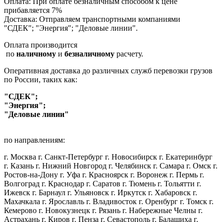
Оплата: При оплате безналичным способом к цене
прибавляется 7%
Доставка: Отправляем транспортными компаниями
"СДЕК"; "Энергия"; "Деловые линии".
Оплата производится
по
наличному
и
безналичному
расчету.
Оперативная доставка до различных служб перевозки грузов
по России, таких как:
"СДЕК";
"Энергия";
"Деловые линии"
по направлениям:
г. Москва г. Санкт-Петербург г. Новосибирск г. Екатеринбург
г. Казань г. Нижний Новгород г. Челябинск г. Самара г. Омск г.
Ростов-на-Дону г. Уфа г. Красноярск г. Воронеж г. Пермь г.
Волгоград г. Краснодар г. Саратов г. Тюмень г. Тольятти г.
Ижевск г. Барнаул г. Ульяновск г. Иркутск г. Хабаровск г.
Махачкала г. Ярославль г. Владивосток г. Оренбург г. Томск г.
Кемерово г. Новокузнецк г. Рязань г. Набережные Челны г.
Астрахань г. Киров г. Пенза г. Севастополь г. Балашиха г.