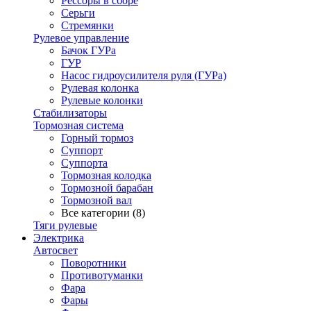
Рессоры в сборе
Серьги
Стремянки
Рулевое управление
Бачок ГУРа
ГУР
Насос гидроусилителя руля (ГУРа)
Рулевая колонка
Рулевые колонки
Стабилизаторы
Тормозная система
Горный тормоз
Суппорт
Суппорта
Тормозная колодка
Тормозной барабан
Тормозной вал
Все категории (8)
Тяги рулевые
Электрика
Автосвет
Поворотники
Противотуманки
Фара
Фары