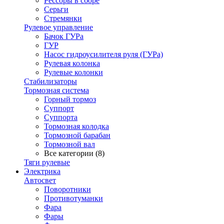
Рессоры в сборе
Серьги
Стремянки
Рулевое управление
Бачок ГУРа
ГУР
Насос гидроусилителя руля (ГУРа)
Рулевая колонка
Рулевые колонки
Стабилизаторы
Тормозная система
Горный тормоз
Суппорт
Суппорта
Тормозная колодка
Тормозной барабан
Тормозной вал
Все категории (8)
Тяги рулевые
Электрика
Автосвет
Поворотники
Противотуманки
Фара
Фары