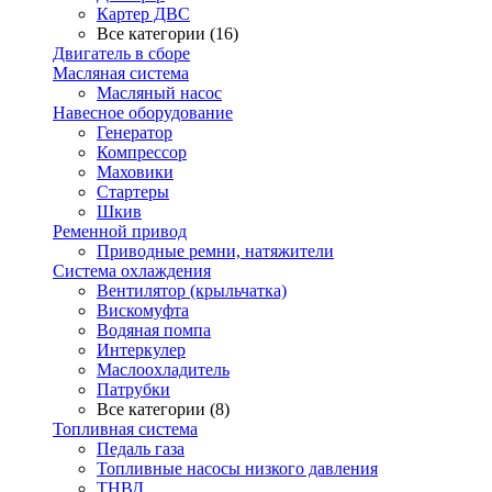
Картер ДВС
Все категории (16)
Двигатель в сборе
Масляная система
Масляный насос
Навесное оборудование
Генератор
Компрессор
Маховики
Стартеры
Шкив
Ременной привод
Приводные ремни, натяжители
Система охлаждения
Вентилятор (крыльчатка)
Вискомуфта
Водяная помпа
Интеркулер
Маслоохладитель
Патрубки
Все категории (8)
Топливная система
Педаль газа
Топливные насосы низкого давления
ТНВД