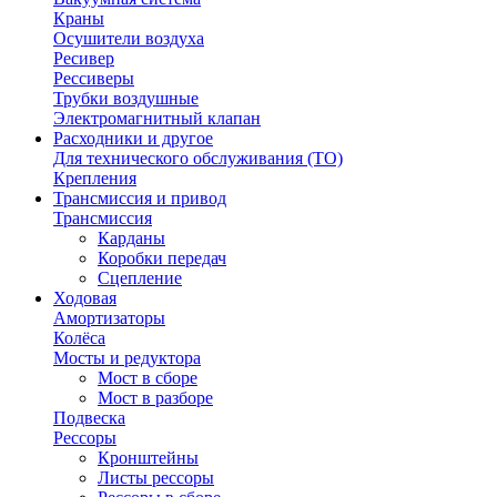
Краны
Осушители воздуха
Ресивер
Рессиверы
Трубки воздушные
Электромагнитный клапан
Расходники и другое
Для технического обслуживания (ТО)
Крепления
Трансмиссия и привод
Трансмиссия
Карданы
Коробки передач
Сцепление
Ходовая
Амортизаторы
Колёса
Мосты и редуктора
Мост в сборе
Мост в разборе
Подвеска
Рессоры
Кронштейны
Листы рессоры