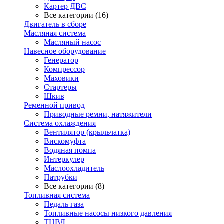
Картер ДВС
Все категории (16)
Двигатель в сборе
Масляная система
Масляный насос
Навесное оборудование
Генератор
Компрессор
Маховики
Стартеры
Шкив
Ременной привод
Приводные ремни, натяжители
Система охлаждения
Вентилятор (крыльчатка)
Вискомуфта
Водяная помпа
Интеркулер
Маслоохладитель
Патрубки
Все категории (8)
Топливная система
Педаль газа
Топливные насосы низкого давления
ТНВД