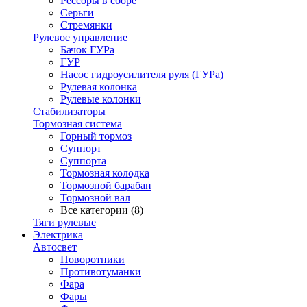
Рессоры в сборе
Серьги
Стремянки
Рулевое управление
Бачок ГУРа
ГУР
Насос гидроусилителя руля (ГУРа)
Рулевая колонка
Рулевые колонки
Стабилизаторы
Тормозная система
Горный тормоз
Суппорт
Суппорта
Тормозная колодка
Тормозной барабан
Тормозной вал
Все категории (8)
Тяги рулевые
Электрика
Автосвет
Поворотники
Противотуманки
Фара
Фары