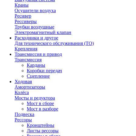
Краны
Осушители воздуха
Ресивер
Рессиверы
Трубки воздушные
Электромагнитный клапан
Расходники и другое
Для технического обслуживания (ТО)
Крепления
Трансмиссия и привод
Трансмиссия
Карданы
Коробки передач
Сцепление
Ходовая
Амортизаторы
Колёса
Мосты и редуктора
Мост в сборе
Мост в разборе
Подвеска
Рессоры
Кронштейны
Листы рессоры