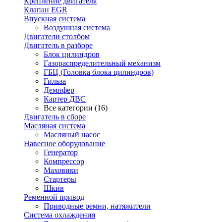
Крепление двигателя
Клапан EGR
Впускная система
Воздушная система
Двигатели столбом
Двигатель в разборе
Блок цилиндров
Газораспределительный механизм
ГБЦ (Головка блока цилиндров)
Гильза
Демпфер
Картер ДВС
Все категории (16)
Двигатель в сборе
Масляная система
Масляный насос
Навесное оборудование
Генератор
Компрессор
Маховики
Стартеры
Шкив
Ременной привод
Приводные ремни, натяжители
Система охлаждения