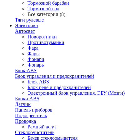
Тормозной барабан
Тормозной вал
Все категории (8)
Тяги рулевые
Электрика
Автосвет
Поворотники
Противотуманки
Фара
Фары
Фонари
Фонарь
Блок ABS
Блок управления и предохранителей
Блок ABS
Блок реле и предохранителей
Электронный блок управления. ЭБУ (Мозги)
Блоки ABS
Датчик
Панель приборов
Подогреватель
Проводка
Рамный жгут
Стеклоочиститель
Бачек стеклоомывателя