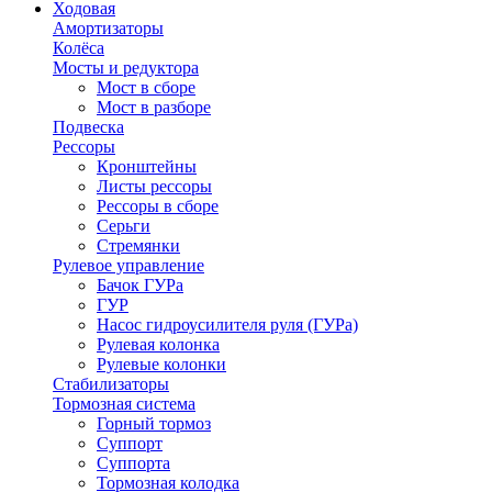
Ходовая
Амортизаторы
Колёса
Мосты и редуктора
Мост в сборе
Мост в разборе
Подвеска
Рессоры
Кронштейны
Листы рессоры
Рессоры в сборе
Серьги
Стремянки
Рулевое управление
Бачок ГУРа
ГУР
Насос гидроусилителя руля (ГУРа)
Рулевая колонка
Рулевые колонки
Стабилизаторы
Тормозная система
Горный тормоз
Суппорт
Суппорта
Тормозная колодка