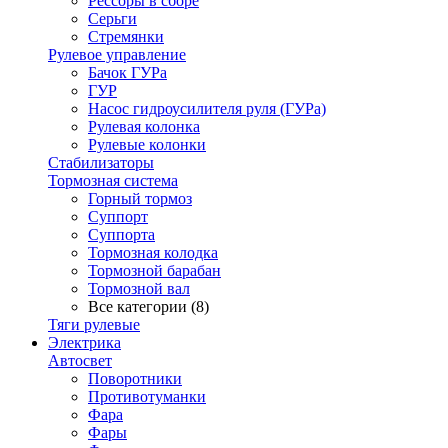
Рессоры в сборе
Серьги
Стремянки
Рулевое управление
Бачок ГУРа
ГУР
Насос гидроусилителя руля (ГУРа)
Рулевая колонка
Рулевые колонки
Стабилизаторы
Тормозная система
Горный тормоз
Суппорт
Суппорта
Тормозная колодка
Тормозной барабан
Тормозной вал
Все категории (8)
Тяги рулевые
Электрика
Автосвет
Поворотники
Противотуманки
Фара
Фары