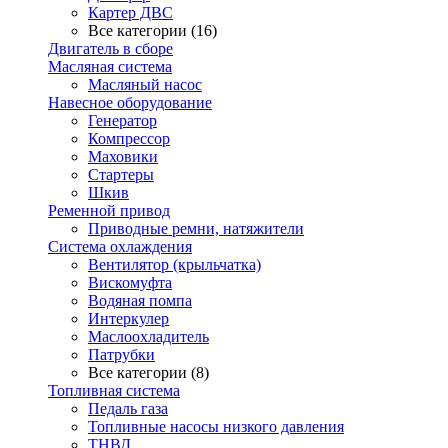
Картер ДВС
Все категории (16)
Двигатель в сборе
Масляная система
Масляный насос
Навесное оборудование
Генератор
Компрессор
Маховики
Стартеры
Шкив
Ременной привод
Приводные ремни, натяжители
Система охлаждения
Вентилятор (крыльчатка)
Вискомуфта
Водяная помпа
Интеркулер
Маслоохладитель
Патрубки
Все категории (8)
Топливная система
Педаль газа
Топливные насосы низкого давления
ТНВД