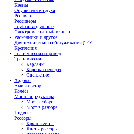
Краны
Осушители воздуха
Ресивер
Рессиверы
Трубки воздушные
Электромагнитный клапан
Расходники и другое
Для технического обслуживания (ТО)
Крепления
Трансмиссия и привод
Трансмиссия
Карданы
Коробки передач
Сцепление
Ходовая
Амортизаторы
Колёса
Мосты и редуктора
Мост в сборе
Мост в разборе
Подвеска
Рессоры
Кронштейны
Листы рессоры