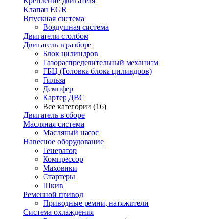
Крепление двигателя
Клапан EGR
Впускная система
Воздушная система
Двигатели столбом
Двигатель в разборе
Блок цилиндров
Газораспределительный механизм
ГБЦ (Головка блока цилиндров)
Гильза
Демпфер
Картер ДВС
Все категории (16)
Двигатель в сборе
Масляная система
Масляный насос
Навесное оборудование
Генератор
Компрессор
Маховики
Стартеры
Шкив
Ременной привод
Приводные ремни, натяжители
Система охлаждения