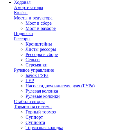
Ходовая
Амортизаторы
Колёса
Мосты и редуктора
Мост в сборе
Мост в разборе
Подвеска
Рессоры
Кронштейны
Листы рессоры
Рессоры в сборе
Серьги
Стремянки
Рулевое управление
Бачок ГУРа
ГУР
Насос гидроусилителя руля (ГУРа)
Рулевая колонка
Рулевые колонки
Стабилизаторы
Тормозная система
Горный тормоз
Суппорт
Суппорта
Тормозная колодка