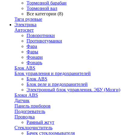
Тормозной барабан
Тормозной вал
Все категории (8)
Тяги рулевые
Электрика
Автосвет
Поворотники
Противотуманки
Фара
Фары
Фонари
Фонарь
Блок ABS
Блок управления и предохранителей
Блок ABS
Блок реле и предохранителей
Электронный блок управления. ЭБУ (Мозги)
Блоки ABS
Датчик
Панель приборов
Подогреватель
Проводка
Рамный жгут
Стеклоочиститель
Бачек стеклоомывателя