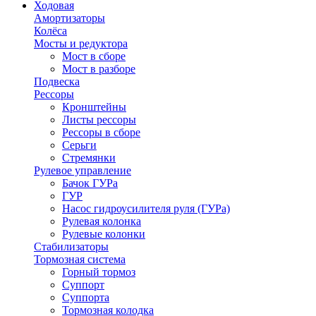
Ходовая
Амортизаторы
Колёса
Мосты и редуктора
Мост в сборе
Мост в разборе
Подвеска
Рессоры
Кронштейны
Листы рессоры
Рессоры в сборе
Серьги
Стремянки
Рулевое управление
Бачок ГУРа
ГУР
Насос гидроусилителя руля (ГУРа)
Рулевая колонка
Рулевые колонки
Стабилизаторы
Тормозная система
Горный тормоз
Суппорт
Суппорта
Тормозная колодка