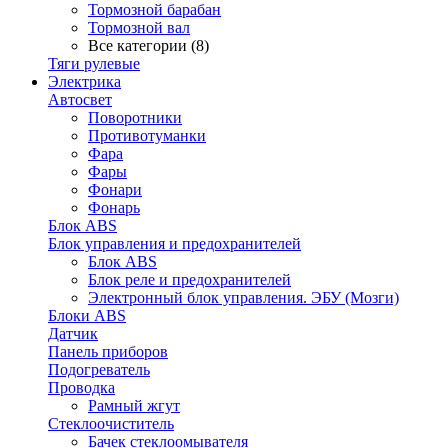
Тормозной барабан
Тормозной вал
Все категории (8)
Тяги рулевые
Электрика
Автосвет
Поворотники
Противотуманки
Фара
Фары
Фонари
Фонарь
Блок ABS
Блок управления и предохранителей
Блок ABS
Блок реле и предохранителей
Электронный блок управления. ЭБУ (Мозги)
Блоки ABS
Датчик
Панель приборов
Подогреватель
Проводка
Рамный жгут
Стеклоочиститель
Бачек стеклоомывателя