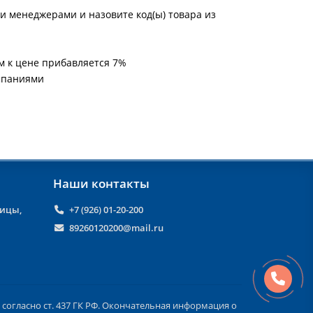
и менеджерами и назовите код(ы) товара из
м к цене прибавляется 7%
мпаниями
Наши контакты
ницы,
+7 (926) 01-20-200
89260120200@mail.ru
согласно ст. 437 ГК РФ. Окончательная информация о