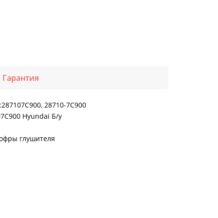
Гарантия
:287107C900, 28710-7C900
07C900 Hyundai Б/у
Гофры глушителя