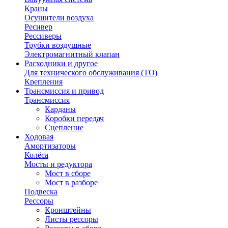
Краны
Осушители воздуха
Ресивер
Рессиверы
Трубки воздушные
Электромагнитный клапан
Расходники и другое
Для технического обслуживания (ТО)
Крепления
Трансмиссия и привод
Трансмиссия
Карданы
Коробки передач
Сцепление
Ходовая
Амортизаторы
Колёса
Мосты и редуктора
Мост в сборе
Мост в разборе
Подвеска
Рессоры
Кронштейны
Листы рессоры