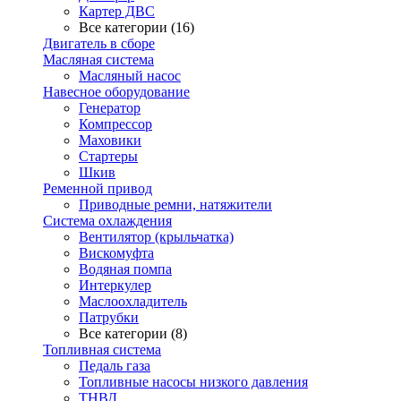
Картер ДВС
Все категории (16)
Двигатель в сборе
Масляная система
Масляный насос
Навесное оборудование
Генератор
Компрессор
Маховики
Стартеры
Шкив
Ременной привод
Приводные ремни, натяжители
Система охлаждения
Вентилятор (крыльчатка)
Вискомуфта
Водяная помпа
Интеркулер
Маслоохладитель
Патрубки
Все категории (8)
Топливная система
Педаль газа
Топливные насосы низкого давления
ТНВД