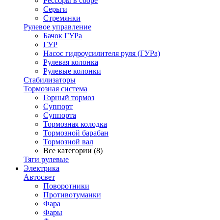
Рессоры в сборе
Серьги
Стремянки
Рулевое управление
Бачок ГУРа
ГУР
Насос гидроусилителя руля (ГУРа)
Рулевая колонка
Рулевые колонки
Стабилизаторы
Тормозная система
Горный тормоз
Суппорт
Суппорта
Тормозная колодка
Тормозной барабан
Тормозной вал
Все категории (8)
Тяги рулевые
Электрика
Автосвет
Поворотники
Противотуманки
Фара
Фары