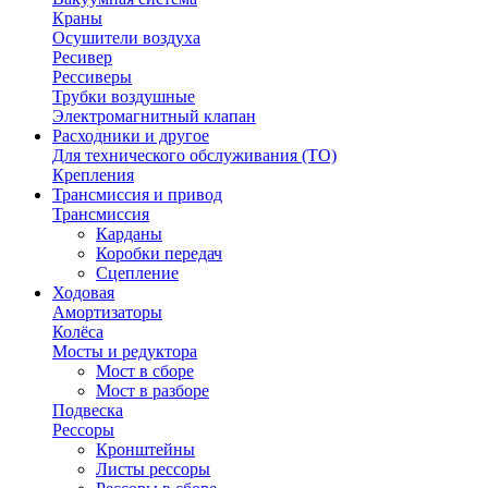
Краны
Осушители воздуха
Ресивер
Рессиверы
Трубки воздушные
Электромагнитный клапан
Расходники и другое
Для технического обслуживания (ТО)
Крепления
Трансмиссия и привод
Трансмиссия
Карданы
Коробки передач
Сцепление
Ходовая
Амортизаторы
Колёса
Мосты и редуктора
Мост в сборе
Мост в разборе
Подвеска
Рессоры
Кронштейны
Листы рессоры