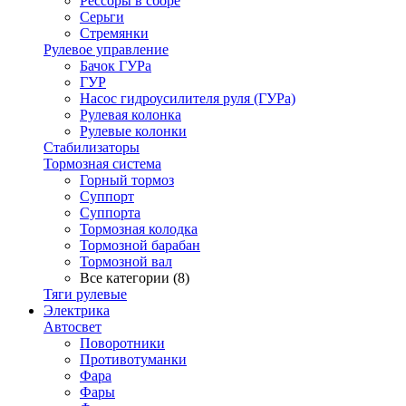
Рессоры в сборе
Серьги
Стремянки
Рулевое управление
Бачок ГУРа
ГУР
Насос гидроусилителя руля (ГУРа)
Рулевая колонка
Рулевые колонки
Стабилизаторы
Тормозная система
Горный тормоз
Суппорт
Суппорта
Тормозная колодка
Тормозной барабан
Тормозной вал
Все категории (8)
Тяги рулевые
Электрика
Автосвет
Поворотники
Противотуманки
Фара
Фары