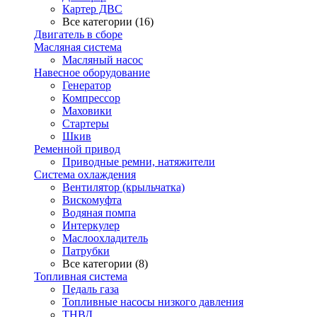
Картер ДВС
Все категории (16)
Двигатель в сборе
Масляная система
Масляный насос
Навесное оборудование
Генератор
Компрессор
Маховики
Стартеры
Шкив
Ременной привод
Приводные ремни, натяжители
Система охлаждения
Вентилятор (крыльчатка)
Вискомуфта
Водяная помпа
Интеркулер
Маслоохладитель
Патрубки
Все категории (8)
Топливная система
Педаль газа
Топливные насосы низкого давления
ТНВД