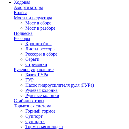
Ходовая
Амортизаторы
Колёса
Мосты и редуктора
Мост в сборе
Мост в разборе
Подвеска
Рессоры
Кронштейны
Листы рессоры
Рессоры в сборе
Серьги
Стремянки
Рулевое управление
Бачок ГУРа
ГУР
Насос гидроусилителя руля (ГУРа)
Рулевая колонка
Рулевые колонки
Стабилизаторы
Тормозная система
Горный тормоз
Суппорт
Суппорта
Тормозная колодка