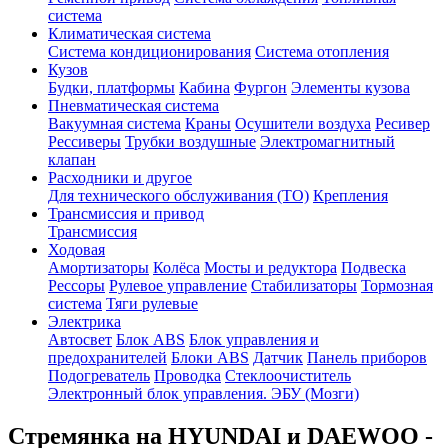
система
Климатическая система
Система кондиционирования
Система отопления
Кузов
Будки, платформы
Кабина
Фургон
Элементы кузова
Пневматическая система
Вакуумная система
Краны
Осушители воздуха
Ресивер
Рессиверы
Трубки воздушные
Электромагнитный
клапан
Расходники и другое
Для технического обслуживания (ТО)
Крепления
Трансмиссия и привод
Трансмиссия
Ходовая
Амортизаторы
Колёса
Мосты и редуктора
Подвеска
Рессоры
Рулевое управление
Стабилизаторы
Тормозная
система
Тяги рулевые
Электрика
Автосвет
Блок ABS
Блок управления и
предохранителей
Блоки ABS
Датчик
Панель приборов
Подогреватель
Проводка
Стеклоочиститель
Электронный блок управления. ЭБУ (Мозги)
Стремянка на HYUNDAI и DAEWOO -