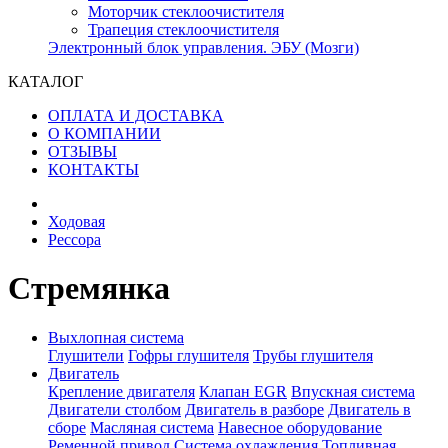
Моторчик стеклоочистителя
Трапеция стеклоочистителя
Электронный блок управления. ЭБУ (Мозги)
КАТАЛОГ
ОПЛАТА И ДОСТАВКА
О КОМПАНИИ
ОТЗЫВЫ
КОНТАКТЫ
Ходовая
Рессора
Стремянка
Выхлопная система
Глушители
Гофры глушителя
Трубы глушителя
Двигатель
Крепление двигателя
Клапан EGR
Впускная система
Двигатели столбом
Двигатель в разборе
Двигатель в
сборе
Масляная система
Навесное оборудование
Ременной привод
Система охлаждения
Топливная