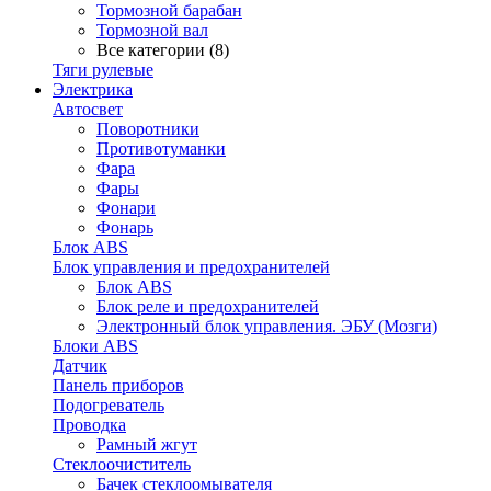
Тормозной барабан
Тормозной вал
Все категории (8)
Тяги рулевые
Электрика
Автосвет
Поворотники
Противотуманки
Фара
Фары
Фонари
Фонарь
Блок ABS
Блок управления и предохранителей
Блок ABS
Блок реле и предохранителей
Электронный блок управления. ЭБУ (Мозги)
Блоки ABS
Датчик
Панель приборов
Подогреватель
Проводка
Рамный жгут
Стеклоочиститель
Бачек стеклоомывателя