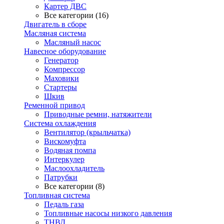
Картер ДВС
Все категории (16)
Двигатель в сборе
Масляная система
Масляный насос
Навесное оборудование
Генератор
Компрессор
Маховики
Стартеры
Шкив
Ременной привод
Приводные ремни, натяжители
Система охлаждения
Вентилятор (крыльчатка)
Вискомуфта
Водяная помпа
Интеркулер
Маслоохладитель
Патрубки
Все категории (8)
Топливная система
Педаль газа
Топливные насосы низкого давления
ТНВД