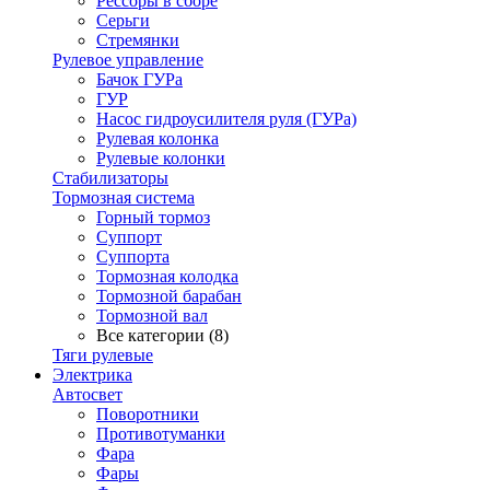
Рессоры в сборе
Серьги
Стремянки
Рулевое управление
Бачок ГУРа
ГУР
Насос гидроусилителя руля (ГУРа)
Рулевая колонка
Рулевые колонки
Стабилизаторы
Тормозная система
Горный тормоз
Суппорт
Суппорта
Тормозная колодка
Тормозной барабан
Тормозной вал
Все категории (8)
Тяги рулевые
Электрика
Автосвет
Поворотники
Противотуманки
Фара
Фары