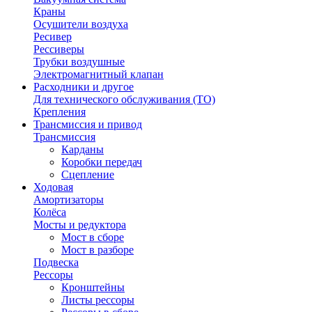
Краны
Осушители воздуха
Ресивер
Рессиверы
Трубки воздушные
Электромагнитный клапан
Расходники и другое
Для технического обслуживания (ТО)
Крепления
Трансмиссия и привод
Трансмиссия
Карданы
Коробки передач
Сцепление
Ходовая
Амортизаторы
Колёса
Мосты и редуктора
Мост в сборе
Мост в разборе
Подвеска
Рессоры
Кронштейны
Листы рессоры