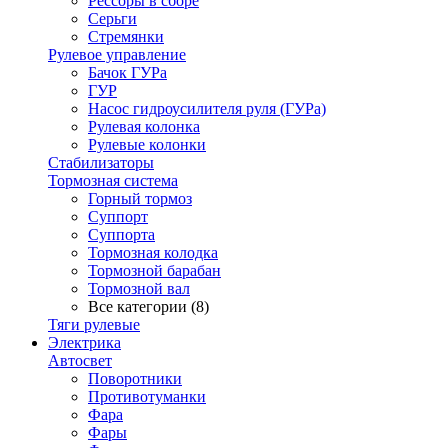
Рессоры в сборе
Серьги
Стремянки
Рулевое управление
Бачок ГУРа
ГУР
Насос гидроусилителя руля (ГУРа)
Рулевая колонка
Рулевые колонки
Стабилизаторы
Тормозная система
Горный тормоз
Суппорт
Суппорта
Тормозная колодка
Тормозной барабан
Тормозной вал
Все категории (8)
Тяги рулевые
Электрика
Автосвет
Поворотники
Противотуманки
Фара
Фары