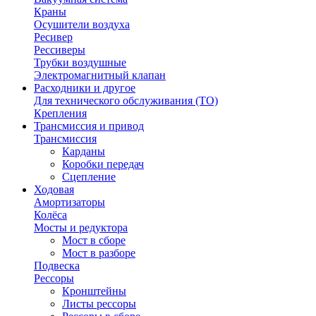
Краны
Осушители воздуха
Ресивер
Рессиверы
Трубки воздушные
Электромагнитный клапан
Расходники и другое
Для технического обслуживания (ТО)
Крепления
Трансмиссия и привод
Трансмиссия
Карданы
Коробки передач
Сцепление
Ходовая
Амортизаторы
Колёса
Мосты и редуктора
Мост в сборе
Мост в разборе
Подвеска
Рессоры
Кронштейны
Листы рессоры