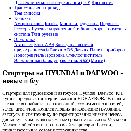
Для технического обслуживания (ТО)
Крепления
Трансмиссия и привод
Трансмиссия
Ходовая
Амортизаторы
Колёса
Мосты и редуктора
Подвеска
Рессоры
Рулевое управление
Стабилизаторы
Тормозная
система
Тяги рулевые
Электрика
Автосвет
Блок ABS
Блок управления и
предохранителей
Блоки ABS
Датчик
Панель приборов
Подогреватель
Проводка
Стеклоочиститель
Электронный блок управления. ЭБУ (Мозги)
Стартеры на HYUNDAI и DAEWOO -
новые и б/у
Стартеры для грузовиков и автобусов Hyundai, Daewoo, Kia
купить предлагает интернет магазин HDRAZBOR. В нашем
каталоге вы найдете впечатляющий ассортимент запчастей,
узлов, агрегатов, комплектующих на корейские грузовики,
автобусы и спецтехнику по гарантированно низким ценам,
доставку в максимально сжатые сроки не только по Москве и
Московской области, но и по всей территории России,
привлекательные условия сотрудничества.