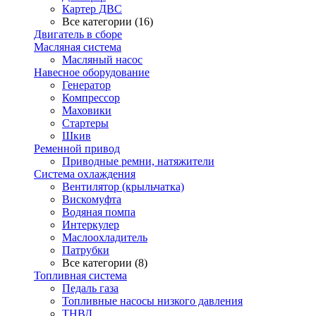
Картер ДВС
Все категории (16)
Двигатель в сборе
Масляная система
Масляный насос
Навесное оборудование
Генератор
Компрессор
Маховики
Стартеры
Шкив
Ременной привод
Приводные ремни, натяжители
Система охлаждения
Вентилятор (крыльчатка)
Вискомуфта
Водяная помпа
Интеркулер
Маслоохладитель
Патрубки
Все категории (8)
Топливная система
Педаль газа
Топливные насосы низкого давления
ТНВД