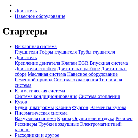
Двигатель
Навесное оборудование
Стартеры
Выхлопная система
Глушители
Гофры глушителя
Трубы глушителя
Двигатель
Крепление двигателя
Клапан EGR
Впускная система
Двигатели столбом
Двигатель в разборе
Двигатель в
сборе
Масляная система
Навесное оборудование
Ременной привод
Система охлаждения
Топливная
система
Климатическая система
Система кондиционирования
Система отопления
Кузов
Будки, платформы
Кабина
Фургон
Элементы кузова
Пневматическая система
Вакуумная система
Краны
Осушители воздуха
Ресивер
Рессиверы
Трубки воздушные
Электромагнитный
клапан
Расходники и другое