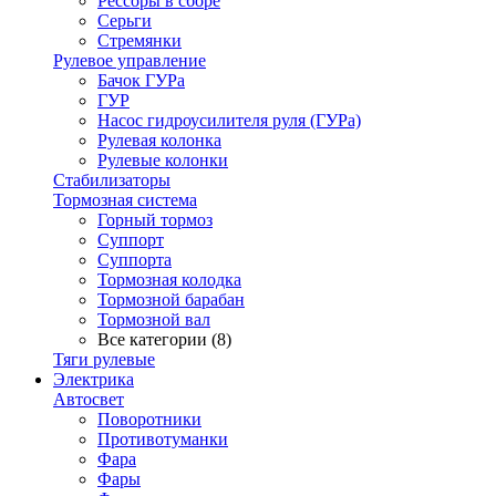
Рессоры в сборе
Серьги
Стремянки
Рулевое управление
Бачок ГУРа
ГУР
Насос гидроусилителя руля (ГУРа)
Рулевая колонка
Рулевые колонки
Стабилизаторы
Тормозная система
Горный тормоз
Суппорт
Суппорта
Тормозная колодка
Тормозной барабан
Тормозной вал
Все категории (8)
Тяги рулевые
Электрика
Автосвет
Поворотники
Противотуманки
Фара
Фары