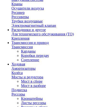
Краны
Осушители воздуха
Ресивер
Рессиверы
Трубки воздушные
Электромагнитный клапан
Расходники и другое
Для технического обслуживания (ТО)
Крепления
Трансмиссия и привод
Трансмиссия
Карданы
Коробки передач
Сцепление
Ходовая
Амортизаторы
Колёса
Мосты и редуктора
Мост в сборе
Мост в разборе
Подвеска
Рессоры
Кронштейны
Листы рессоры