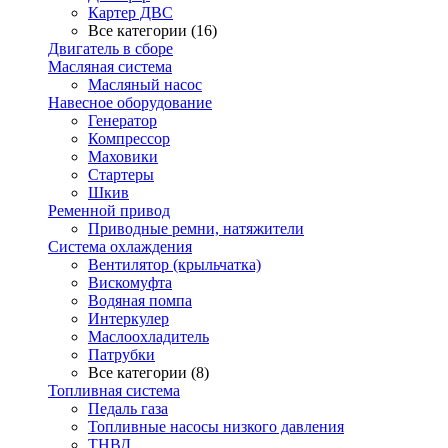
Картер ДВС
Все категории (16)
Двигатель в сборе
Масляная система
Масляный насос
Навесное оборудование
Генератор
Компрессор
Маховики
Стартеры
Шкив
Ременной привод
Приводные ремни, натяжители
Система охлаждения
Вентилятор (крыльчатка)
Вискомуфта
Водяная помпа
Интеркулер
Маслоохладитель
Патрубки
Все категории (8)
Топливная система
Педаль газа
Топливные насосы низкого давления
ТНВД