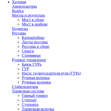
Ходовая
Амортизаторы
Колёса
Мосты и редуктора
Мост в сборе
Мост в разборе
Подвеска
Рессоры
Кронштейны
Листы рессоры
Рессоры в сборе
Серьги
Стремянки
Рулевое управление
Бачок ГУРа
ГУР
Насос гидроусилителя руля (ГУРа)
Рулевая колонка
Рулевые колонки
Стабилизаторы
Тормозная система
Горный тормоз
Суппорт
Суппорта
Тормозная колодка