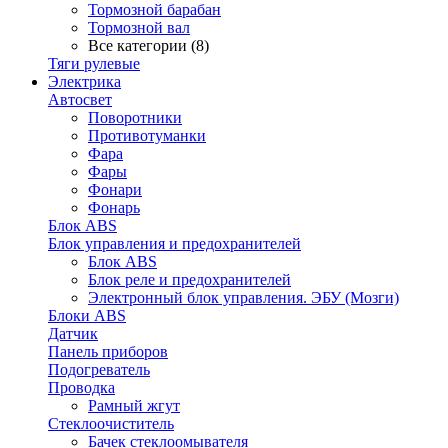
Тормозной барабан
Тормозной вал
Все категории (8)
Тяги рулевые
Электрика
Автосвет
Поворотники
Противотуманки
Фара
Фары
Фонари
Фонарь
Блок ABS
Блок управления и предохранителей
Блок ABS
Блок реле и предохранителей
Электронный блок управления. ЭБУ (Мозги)
Блоки ABS
Датчик
Панель приборов
Подогреватель
Проводка
Рамный жгут
Стеклоочиститель
Бачек стеклоомывателя