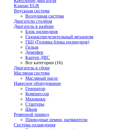
Крепление двигателя
Клапан EGR
Впускная система
Воздушная система
Двигатели столбом
Двигатель в разборе
Блок цилиндров
Газораспределительный механизм
ГБЦ (Головка блока цилиндров)
Гильза
Демпфер
Картер ДВС
Все категории (16)
Двигатель в сборе
Масляная система
Масляный насос
Навесное оборудование
Генератор
Компрессор
Маховики
Стартеры
Шкив
Ременной привод
Приводные ремни, натяжители
Система охлаждения