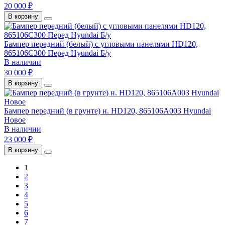
20 000 ₽
В корзину
Бампер передний (белый) с угловыми панелями HD120,
865106C300 Перед Hyundai Б/у
В наличии
30 000 ₽
В корзину
Бампер передний (в грунте) н. HD120, 865106A003 Hyundai
Новое
В наличии
23 000 ₽
В корзину
1
2
3
4
5
6
7