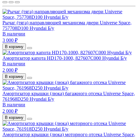
Pычaг (тяга) нaпpaвляющeй мexaнизмa двepи Universe Space,
757708D100 Hyundai Б/у
В наличии
3 000 ₽
В корзину
Амортизатор капота HD170-1000, 827607C000 Hyundai Б/у
В наличии
2 000 ₽
В корзину
Амортизатор крышки (люка) багажного отсека Universe Space,
761968D250 Hyundai Б/у
В наличии
2 000 ₽
В корзину
Амортизатор крышки (люка) моторного отсека Universe Space,