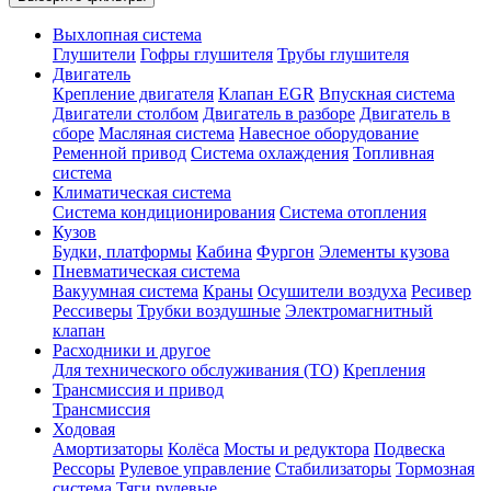
Выхлопная система
Глушители
Гофры глушителя
Трубы глушителя
Двигатель
Крепление двигателя
Клапан EGR
Впускная система
Двигатели столбом
Двигатель в разборе
Двигатель в
сборе
Масляная система
Навесное оборудование
Ременной привод
Система охлаждения
Топливная
система
Климатическая система
Система кондиционирования
Система отопления
Кузов
Будки, платформы
Кабина
Фургон
Элементы кузова
Пневматическая система
Вакуумная система
Краны
Осушители воздуха
Ресивер
Рессиверы
Трубки воздушные
Электромагнитный
клапан
Расходники и другое
Для технического обслуживания (ТО)
Крепления
Трансмиссия и привод
Трансмиссия
Ходовая
Амортизаторы
Колёса
Мосты и редуктора
Подвеска
Рессоры
Рулевое управление
Стабилизаторы
Тормозная
система
Тяги рулевые