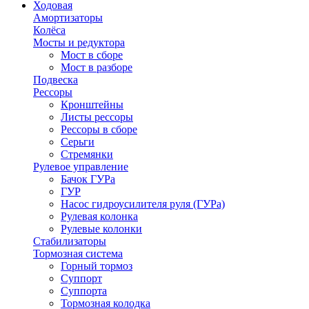
Ходовая
Амортизаторы
Колёса
Мосты и редуктора
Мост в сборе
Мост в разборе
Подвеска
Рессоры
Кронштейны
Листы рессоры
Рессоры в сборе
Серьги
Стремянки
Рулевое управление
Бачок ГУРа
ГУР
Насос гидроусилителя руля (ГУРа)
Рулевая колонка
Рулевые колонки
Стабилизаторы
Тормозная система
Горный тормоз
Суппорт
Суппорта
Тормозная колодка