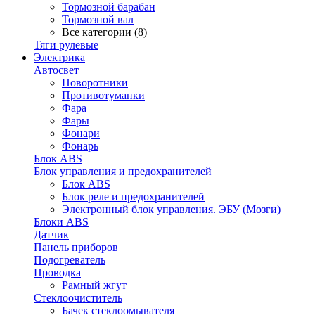
Тормозной барабан
Тормозной вал
Все категории (8)
Тяги рулевые
Электрика
Автосвет
Поворотники
Противотуманки
Фара
Фары
Фонари
Фонарь
Блок ABS
Блок управления и предохранителей
Блок ABS
Блок реле и предохранителей
Электронный блок управления. ЭБУ (Мозги)
Блоки ABS
Датчик
Панель приборов
Подогреватель
Проводка
Рамный жгут
Стеклоочиститель
Бачек стеклоомывателя