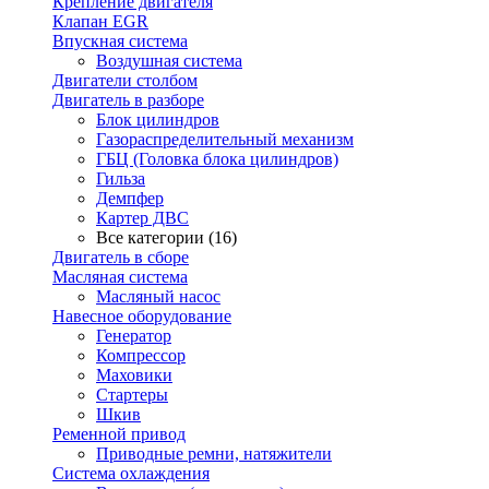
Крепление двигателя
Клапан EGR
Впускная система
Воздушная система
Двигатели столбом
Двигатель в разборе
Блок цилиндров
Газораспределительный механизм
ГБЦ (Головка блока цилиндров)
Гильза
Демпфер
Картер ДВС
Все категории (16)
Двигатель в сборе
Масляная система
Масляный насос
Навесное оборудование
Генератор
Компрессор
Маховики
Стартеры
Шкив
Ременной привод
Приводные ремни, натяжители
Система охлаждения