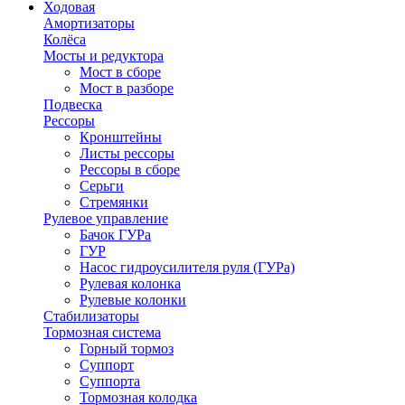
Ходовая
Амортизаторы
Колёса
Мосты и редуктора
Мост в сборе
Мост в разборе
Подвеска
Рессоры
Кронштейны
Листы рессоры
Рессоры в сборе
Серьги
Стремянки
Рулевое управление
Бачок ГУРа
ГУР
Насос гидроусилителя руля (ГУРа)
Рулевая колонка
Рулевые колонки
Стабилизаторы
Тормозная система
Горный тормоз
Суппорт
Суппорта
Тормозная колодка