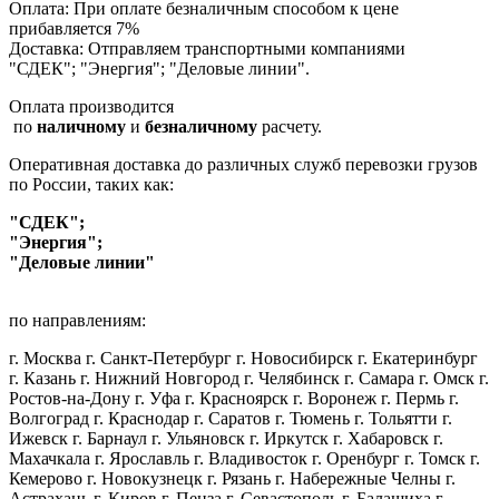
Оплата: При оплате безналичным способом к цене
прибавляется 7%
Доставка: Отправляем транспортными компаниями
"СДЕК"; "Энергия"; "Деловые линии".
Оплата производится
по
наличному
и
безналичному
расчету.
Оперативная доставка до различных служб перевозки грузов
по России, таких как:
"СДЕК";
"Энергия";
"Деловые линии"
по направлениям:
г. Москва г. Санкт-Петербург г. Новосибирск г. Екатеринбург
г. Казань г. Нижний Новгород г. Челябинск г. Самара г. Омск г.
Ростов-на-Дону г. Уфа г. Красноярск г. Воронеж г. Пермь г.
Волгоград г. Краснодар г. Саратов г. Тюмень г. Тольятти г.
Ижевск г. Барнаул г. Ульяновск г. Иркутск г. Хабаровск г.
Махачкала г. Ярославль г. Владивосток г. Оренбург г. Томск г.
Кемерово г. Новокузнецк г. Рязань г. Набережные Челны г.
Астрахань г. Киров г. Пенза г. Севастополь г. Балашиха г.