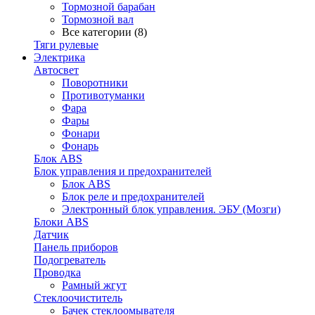
Тормозной барабан
Тормозной вал
Все категории (8)
Тяги рулевые
Электрика
Автосвет
Поворотники
Противотуманки
Фара
Фары
Фонари
Фонарь
Блок ABS
Блок управления и предохранителей
Блок ABS
Блок реле и предохранителей
Электронный блок управления. ЭБУ (Мозги)
Блоки ABS
Датчик
Панель приборов
Подогреватель
Проводка
Рамный жгут
Стеклоочиститель
Бачек стеклоомывателя