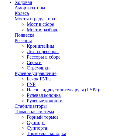
Ходовая
Амортизаторы
Колёса
Мосты и редуктора
Мост в сборе
Мост в разборе
Подвеска
Рессоры
Кронштейны
Листы рессоры
Рессоры в сборе
Серьги
Стремянки
Рулевое управление
Бачок ГУРа
ГУР
Насос гидроусилителя руля (ГУРа)
Рулевая колонка
Рулевые колонки
Стабилизаторы
Тормозная система
Горный тормоз
Суппорт
Суппорта
Тормозная колодка