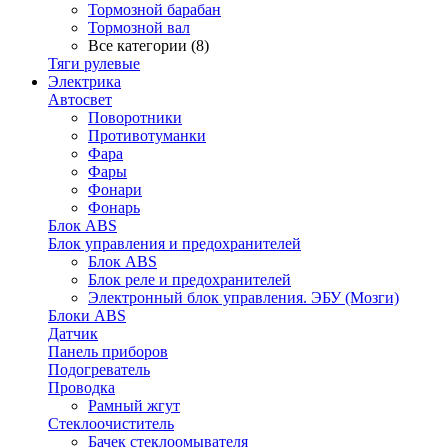
Тормозной барабан
Тормозной вал
Все категории (8)
Тяги рулевые
Электрика
Автосвет
Поворотники
Противотуманки
Фара
Фары
Фонари
Фонарь
Блок ABS
Блок управления и предохранителей
Блок ABS
Блок реле и предохранителей
Электронный блок управления. ЭБУ (Мозги)
Блоки ABS
Датчик
Панель приборов
Подогреватель
Проводка
Рамный жгут
Стеклоочиститель
Бачек стеклоомывателя