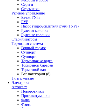
Рессоры в сборе
Серьги
Стремянки
Рулевое управление
Бачок ГУРа
ГУР
Насос гидроусилителя руля (ГУРа)
Рулевая колонка
Рулевые колонки
Стабилизаторы
Тормозная система
Горный тормоз
Суппорт
Суппорта
Тормозная колодка
Тормозной барабан
Тормозной вал
Все категории (8)
Тяги рулевые
Электрика
Автосвет
Поворотники
Противотуманки
Фара
Фары