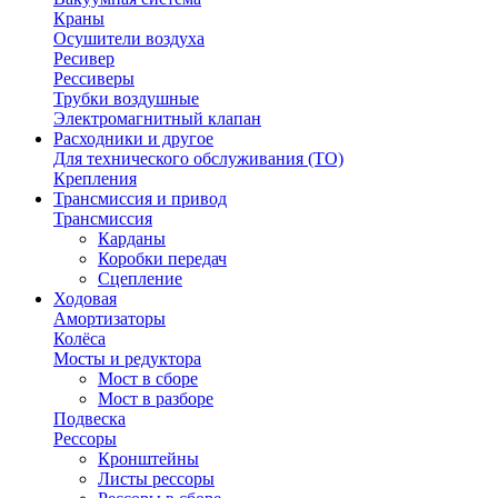
Краны
Осушители воздуха
Ресивер
Рессиверы
Трубки воздушные
Электромагнитный клапан
Расходники и другое
Для технического обслуживания (ТО)
Крепления
Трансмиссия и привод
Трансмиссия
Карданы
Коробки передач
Сцепление
Ходовая
Амортизаторы
Колёса
Мосты и редуктора
Мост в сборе
Мост в разборе
Подвеска
Рессоры
Кронштейны
Листы рессоры