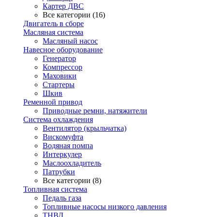
Картер ДВС
Все категории (16)
Двигатель в сборе
Масляная система
Масляный насос
Навесное оборудование
Генератор
Компрессор
Маховики
Стартеры
Шкив
Ременной привод
Приводные ремни, натяжители
Система охлаждения
Вентилятор (крыльчатка)
Вискомуфта
Водяная помпа
Интеркулер
Маслоохладитель
Патрубки
Все категории (8)
Топливная система
Педаль газа
Топливные насосы низкого давления
ТНВД