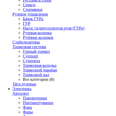
Рессоры в сборе
Серьги
Стремянки
Рулевое управление
Бачок ГУРа
ГУР
Насос гидроусилителя руля (ГУРа)
Рулевая колонка
Рулевые колонки
Стабилизаторы
Тормозная система
Горный тормоз
Суппорт
Суппорта
Тормозная колодка
Тормозной барабан
Тормозной вал
Все категории (8)
Тяги рулевые
Электрика
Автосвет
Поворотники
Противотуманки
Фара
Фары