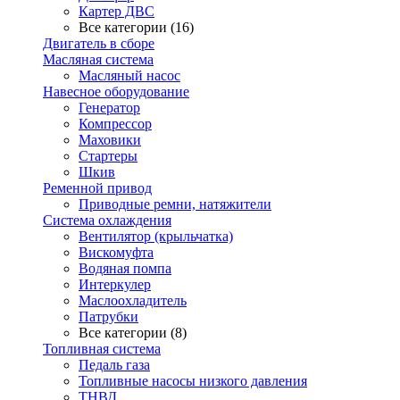
Картер ДВС
Все категории (16)
Двигатель в сборе
Масляная система
Масляный насос
Навесное оборудование
Генератор
Компрессор
Маховики
Стартеры
Шкив
Ременной привод
Приводные ремни, натяжители
Система охлаждения
Вентилятор (крыльчатка)
Вискомуфта
Водяная помпа
Интеркулер
Маслоохладитель
Патрубки
Все категории (8)
Топливная система
Педаль газа
Топливные насосы низкого давления
ТНВД