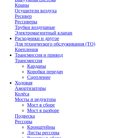
Краны
Осушители воздуха
Ресивер
Рессиверы
Трубки воздушные
Электромагнитный клапан
Расходники и другое
Для технического обслуживания (ТО)
Крепления
Трансмиссия и привод
Трансмиссия
Карданы
Коробки передач
Сцепление
Ходовая
Амортизаторы
Колёса
Мосты и редуктора
Мост в сборе
Мост в разборе
Подвеска
Рессоры
Кронштейны
Листы рессоры