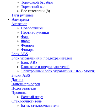
Тормозной барабан
Тормозной вал
Все категории (8)
Тяги рулевые
Электрика
Автосвет
Поворотники
Противотуманки
Фара
Фары
Фонари
Фонарь
Блок ABS
Блок управления и предохранителей
Блок ABS
Блок реле и предохранителей
Электронный блок управления. ЭБУ (Мозги)
Блоки ABS
Датчик
Панель приборов
Подогреватель
Проводка
Рамный жгут
Стеклоочиститель
Бачек стеклоомывателя