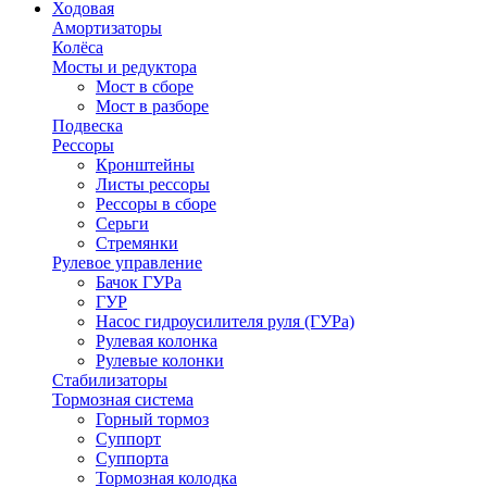
Ходовая
Амортизаторы
Колёса
Мосты и редуктора
Мост в сборе
Мост в разборе
Подвеска
Рессоры
Кронштейны
Листы рессоры
Рессоры в сборе
Серьги
Стремянки
Рулевое управление
Бачок ГУРа
ГУР
Насос гидроусилителя руля (ГУРа)
Рулевая колонка
Рулевые колонки
Стабилизаторы
Тормозная система
Горный тормоз
Суппорт
Суппорта
Тормозная колодка