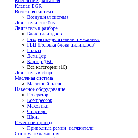
Крепление двигателя
Клапан EGR
Впускная система
Воздушная система
Двигатели столбом
Двигатель в разборе
Блок цилиндров
Газораспределительный механизм
ГБЦ (Головка блока цилиндров)
Гильза
Демпфер
Картер ДВС
Все категории (16)
Двигатель в сборе
Масляная система
Масляный насос
Навесное оборудование
Генератор
Компрессор
Маховики
Стартеры
Шкив
Ременной привод
Приводные ремни, натяжители
Система охлаждения