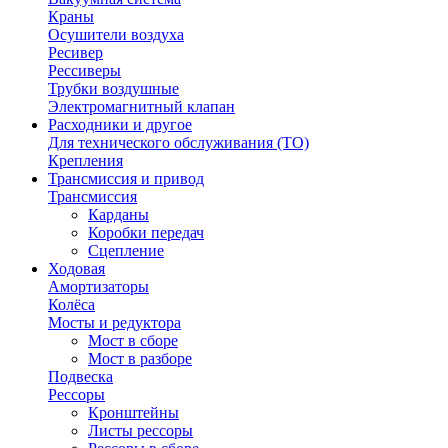
Краны
Осушители воздуха
Ресивер
Рессиверы
Трубки воздушные
Электромагнитный клапан
Расходники и другое
Для технического обслуживания (ТО)
Крепления
Трансмиссия и привод
Трансмиссия
Карданы
Коробки передач
Сцепление
Ходовая
Амортизаторы
Колёса
Мосты и редуктора
Мост в сборе
Мост в разборе
Подвеска
Рессоры
Кронштейны
Листы рессоры