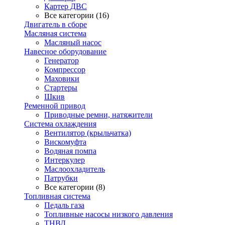
Картер ДВС
Все категории (16)
Двигатель в сборе
Масляная система
Масляный насос
Навесное оборудование
Генератор
Компрессор
Маховики
Стартеры
Шкив
Ременной привод
Приводные ремни, натяжители
Система охлаждения
Вентилятор (крыльчатка)
Вискомуфта
Водяная помпа
Интеркулер
Маслоохладитель
Патрубки
Все категории (8)
Топливная система
Педаль газа
Топливные насосы низкого давления
ТНВД