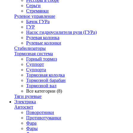
Рессоры в сборе
Серьги
Стремянки
Рулевое управление
Бачок ГУРа
ГУР
Насос гидроусилителя руля (ГУРа)
Рулевая колонка
Рулевые колонки
Стабилизаторы
Тормозная система
Горный тормоз
Суппорт
Суппорта
Тормозная колодка
Тормозной барабан
Тормозной вал
Все категории (8)
Тяги рулевые
Электрика
Автосвет
Поворотники
Противотуманки
Фара
Фары