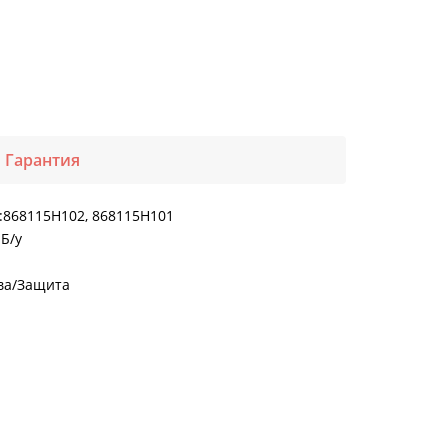
Гарантия
:868115H102, 868115H101
Б/у
ова/Защита