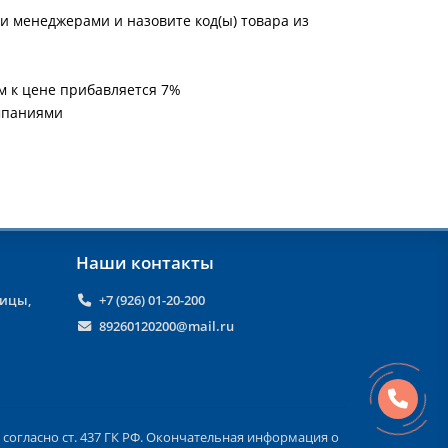
и менеджерами и назовите код(ы) товара из
м к цене прибавляется 7%
мпаниями
Наши контакты
ницы,
+7 (926) 01-20-200
89260120200@mail.ru
согласно ст. 437 ГК РФ. Окончательная информация о