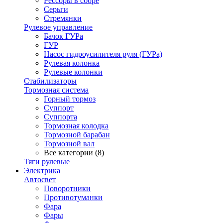
Рессоры в сборе
Серьги
Стремянки
Рулевое управление
Бачок ГУРа
ГУР
Насос гидроусилителя руля (ГУРа)
Рулевая колонка
Рулевые колонки
Стабилизаторы
Тормозная система
Горный тормоз
Суппорт
Суппорта
Тормозная колодка
Тормозной барабан
Тормозной вал
Все категории (8)
Тяги рулевые
Электрика
Автосвет
Поворотники
Противотуманки
Фара
Фары