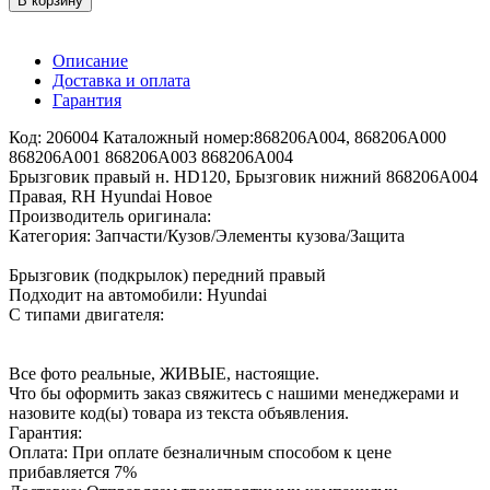
В корзину
Описание
Доставка и оплата
Гарантия
Код: 206004 Каталожный номер:868206A004, 868206A000
868206A001 868206A003 868206A004
Брызговик правый н. HD120, Брызговик нижний 868206A004
Правая, RH Hyundai Новое
Производитель оригинала:
Категория: Запчасти/Кузов/Элементы кузова/Защита
Брызговик (подкрылок) передний правый
Подходит на автомобили: Hyundai
С типами двигателя:
Все фото реальные, ЖИВЫЕ, настоящие.
Что бы оформить заказ свяжитесь с нашими менеджерами и
назовите код(ы) товара из текста объявления.
Гарантия:
Оплата: При оплате безналичным способом к цене
прибавляется 7%