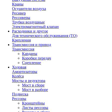
Краны
Осушители воздуха
Ресивер
Рессиверы
Трубки воздушные
Электромагнитный клапан
Расходники и другое
Для технического обслуживания (ТО)
Крепления
Трансмиссия и привод
Трансмиссия
Карданы
Коробки передач
Сцепление
Ходовая
Амортизаторы
Колёса
Мосты и редуктора
Мост в сборе
Мост в разборе
Подвеска
Рессоры
Кронштейны
Листы рессоры