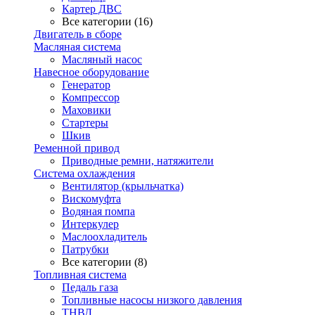
Картер ДВС
Все категории (16)
Двигатель в сборе
Масляная система
Масляный насос
Навесное оборудование
Генератор
Компрессор
Маховики
Стартеры
Шкив
Ременной привод
Приводные ремни, натяжители
Система охлаждения
Вентилятор (крыльчатка)
Вискомуфта
Водяная помпа
Интеркулер
Маслоохладитель
Патрубки
Все категории (8)
Топливная система
Педаль газа
Топливные насосы низкого давления
ТНВД